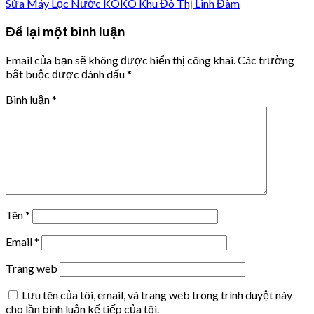
Sửa Máy Lọc Nước KOKO Khu Đô Thị Linh Đàm
Để lại một bình luận
Email của bạn sẽ không được hiển thị công khai.
Các trường
bắt buộc được đánh dấu
*
Bình luận
*
Tên
*
Email
*
Trang web
Lưu tên của tôi, email, và trang web trong trình duyệt này
cho lần bình luận kế tiếp của tôi.