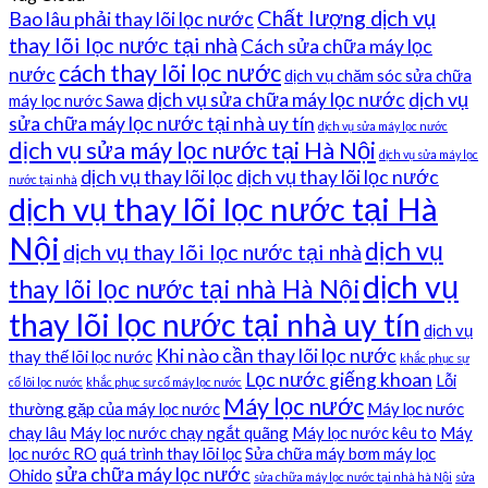
Chất lượng dịch vụ
Bao lâu phải thay lõi lọc nước
thay lõi lọc nước tại nhà
Cách sửa chữa máy lọc
cách thay lõi lọc nước
nước
dịch vụ chăm sóc sửa chữa
dịch vụ sửa chữa máy lọc nước
dịch vụ
máy lọc nước Sawa
sửa chữa máy lọc nước tại nhà uy tín
dịch vụ sửa máy lọc nước
dịch vụ sửa máy lọc nước tại Hà Nội
dịch vụ sửa máy lọc
dịch vụ thay lõi lọc
dịch vụ thay lõi lọc nước
nước tại nhà
dịch vụ thay lõi lọc nước tại Hà
Nội
dịch vụ
dịch vụ thay lõi lọc nước tại nhà
dịch vụ
thay lõi lọc nước tại nhà Hà Nội
thay lõi lọc nước tại nhà uy tín
dịch vụ
Khi nào cần thay lõi lọc nước
thay thế lõi lọc nước
khắc phục sự
Lọc nước giếng khoan
Lỗi
cố lõi lọc nước
khắc phục sự cố máy lọc nước
Máy lọc nước
thường gặp của máy lọc nước
Máy lọc nước
chạy lâu
Máy lọc nước chạy ngắt quãng
Máy lọc nước kêu to
Máy
lọc nước RO
quá trình thay lõi lọc
Sửa chữa máy bơm máy lọc
sửa chữa máy lọc nước
Ohido
sửa chữa máy lọc nước tại nhà hà Nội
sửa