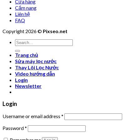
Cửa hàng
Cẩm nang
Liên hệ
FAQ
Copyright 2026 ©
Pixseo.net
Search
for:
Trang chủ
Sửa máy lọc nước
Thay Lõi Lọc Nước
Video hướng dẫn
Login
Newsletter
Login
Username or email address
*
Password
*
Remember me