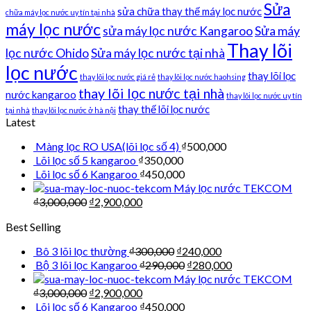
Sửa
sửa chữa thay thế máy lọc nước
chữa máy lọc nước uy tín tại nhà
máy lọc nước
sửa máy lọc nước Kangaroo
Sửa máy
Thay lõi
lọc nước Ohido
Sửa máy lọc nước tại nhà
lọc nước
thay lõi lọc
thay lõi lọc nước giá rẻ
thay lõi lọc nước haohsing
thay lõi lọc nước tại nhà
nước kangaroo
thay lõi lọc nước uy tín
thay thế lõi lọc nước
tại nhà
thay lõi lọc nước ở hà nội
Latest
Màng lọc RO USA(lõi lọc số 4)
₫
500,000
Lõi lọc số 5 kangaroo
₫
350,000
Lõi lọc số 6 Kangaroo
₫
450,000
Máy lọc nước TEKCOM
₫
3,000,000
₫
2,900,000
Best Selling
Bô 3 lõi lọc thường
₫
300,000
₫
240,000
Bộ 3 lõi lọc Kangaroo
₫
290,000
₫
280,000
Máy lọc nước TEKCOM
₫
3,000,000
₫
2,900,000
Lõi lọc số 6 Kangaroo
₫
450,000