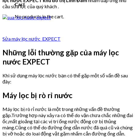
lọc nước EXPECT khu đô thị Linh Đàm
nhằm đáp ứng nhu
Cart
cầu sửa lọc của quý khách .
No products in the cart.
Sửa máy lọc nước EXPECT
Những lỗi thường gặp của máy lọc
nước EXPECT
Khi sử dụng máy lọc nước bạn có thể gặp một số vấn đề sau
đây:
Máy lọc bị rò rỉ nước
Máy lọc bị rò rỉ nước là một trong những vấn đề thường
gặp.Trường hợp này xảy ra có thể do vặn chưa chắc những đai
ốc,mất gioăng tại các vị trí ống nước động cơ bị thủng
màng.Cũng có thể do đường ống dẫn nước đã quá cũ và chúng
bị vỡ hoặc do loai động vật gặm nhấm cắn đường ống dẫn.