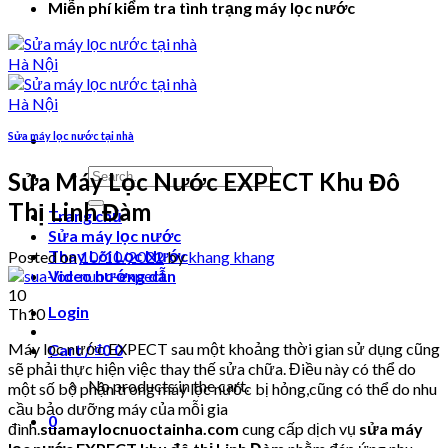
Miễn phí kiểm tra tình trạng máy lọc nước
Sửa máy lọc nước tại nhà
Search
Sửa Máy Lọc Nước EXPECT Khu Đô
for:
Thị Linh Đàm
Trang chủ
Sửa máy lọc nước
Thay Lõi Lọc Nước
Posted on
10/10/2022
by
khang khang
Video hướng dẫn
10
Login
Th10
Máy lọc nước EXPECT sau một khoảng thời gian sử dụng cũng
Cart /
₫
0
0
sẽ phải thực hiện việc thay thế sửa chữa. Điều này có thể do
No products in the cart.
một số bộ phận trong máy lọc nước bị hỏng,cũng có thể do nhu
cầu bảo dưỡng máy của mỗi gia
0
đình.
suamaylocnuoctainha.com
cung cấp dịch vụ
sửa máy