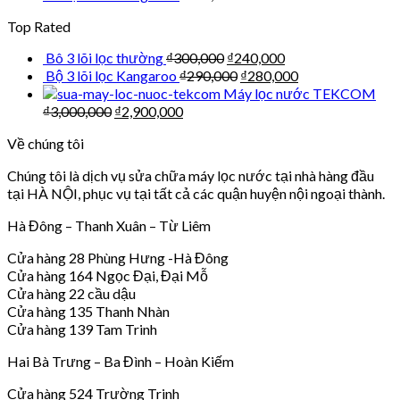
Top Rated
Bô 3 lõi lọc thường
₫
300,000
₫
240,000
Bộ 3 lõi lọc Kangaroo
₫
290,000
₫
280,000
Máy lọc nước TEKCOM
₫
3,000,000
₫
2,900,000
Về chúng tôi
Chúng tôi là dịch vụ sửa chữa máy lọc nước tại nhà hàng đầu
tại HÀ NỘI, phục vụ tại tất cả các quận huyện nội ngoại thành.
Hà Đông – Thanh Xuân – Từ Liêm
Cửa hàng 28 Phùng Hưng -Hà Đông
Cửa hàng 164 Ngọc Đại, Đại Mỗ
Cửa hàng 22 cầu dậu
Cửa hàng 135 Thanh Nhàn
Cửa hàng 139 Tam Trinh
Hai Bà Trưng – Ba Đình – Hoàn Kiếm
Cửa hàng 524 Trường Trinh