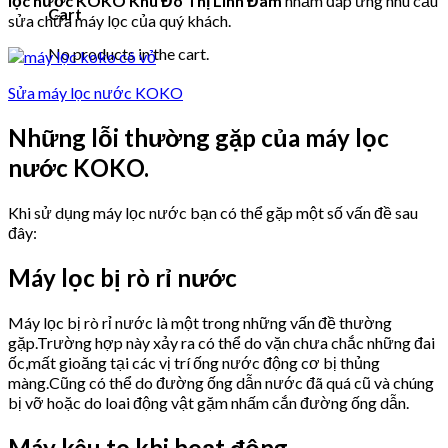
lọc nước KOKO Khu Đô Thị Linh Đàm
nhằm đáp ứng nhu cầu
Cart
sửa chữa máy lọc của quý khách.
No products in the cart.
Sửa máy lọc nước KOKO
Những lỗi thường gặp của máy lọc
nước KOKO.
Khi sử dụng máy lọc nước bạn có thể gặp một số vấn đề sau
đây:
Máy lọc bị rò rỉ nước
Máy lọc bị rò rỉ nước là một trong những vấn đề thường
gặp.Trường hợp này xảy ra có thể do vặn chưa chắc những đai
ốc,mất gioăng tại các vị trí ống nước động cơ bị thủng
màng.Cũng có thể do đường ống dẫn nước đã quá cũ và chúng
bị vỡ hoặc do loai động vật gặm nhấm cắn đường ống dẫn.
Máy kêu to khi hoạt động