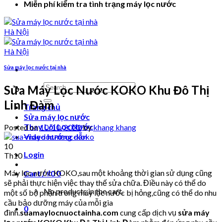
Miễn phí kiểm tra tình trạng máy lọc nước
Sửa máy lọc nước tại nhà
Search
Sửa Máy Lọc Nước KOKO Khu Đô Thị
for:
Linh Đàm
Trang chủ
Sửa máy lọc nước
Thay Lõi Lọc Nước
Posted on
10/10/2022
by
khang khang
Video hướng dẫn
10
Login
Th10
Máy lọc nước KOKO,sau một khoảng thời gian sử dụng cũng
Cart /
₫
0
0
sẽ phải thực hiện việc thay thế sửa chữa. Điều này có thể do
No products in the cart.
một số bộ phận trong máy lọc nước bị hỏng,cũng có thể do nhu
cầu bảo dưỡng máy của mỗi gia
0
đình.
suamaylocnuoctainha.com
cung cấp dịch vụ
sửa máy