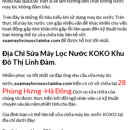
nhiều hậu quả.Đặc biệt là sẽ làm hưởng đến chất lượng nước
máy lọc không đảm bảo.
Trên đây là những lỗi tiêu biểu khi sử dụng máy lọc nước Trên
thực tế,máy lọc nước còn gặp nhiều vấn đề khác khiến cho việc
hoạt động gặp khó khăn.Khi gặp lỗi liên quan đến kỹ thuật hoặc
bạn không thể tự sửa chữa hãy liên hệ với
suamaylocnuoctainha.com
để được hỗ trợ tốt nhất.
Địa Chỉ Sửa Máy Lọc Nước KOKO Khu
Đô Thị Linh Đàm.
Nhằm phục vụ tốt nhất và đáp ứng nhu cầu sửa máy lọc
28
nước,
suamaylocnuoctainha.com
hiện có cơ sở chữa tại
Phùng Hưng -Hà Đông
.Dịch vụ sửa chữa của
chúng tôi được thực hiện bởi đội ngũ nhân viên có kỹ thuật
chuyên sâu,lâu năm,nhiệt tình,chu đáo.
Gia đình bạn có thể liên hệ sửa chữa máy lọc nước KOKO tại
địa chỉ dưới đây: