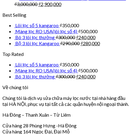
₫
3,000,000
₫
2,900,000
Best Selling
Lõi lọc số 5 kangaroo
₫
350,000
Màng lọc RO USA(lõi lọc số 4)
₫
500,000
Bô 3 lõi lọc thường
₫
300,000
₫
240,000
Bộ 3 lõi lọc Kangaroo
₫
290,000
₫
280,000
Top Rated
Lõi lọc số 5 kangaroo
₫
350,000
Màng lọc RO USA(lõi lọc số 4)
₫
500,000
Bô 3 lõi lọc thường
₫
300,000
₫
240,000
Về chúng tôi
Chúng tôi là dịch vụ sửa chữa máy lọc nước tại nhà hàng đầu
tại HÀ NỘI, phục vụ tại tất cả các quận huyện nội ngoại thành.
Hà Đông – Thanh Xuân – Từ Liêm
Cửa hàng 28 Phùng Hưng -Hà Đông
Cửa hàng 164 Ngọc Đại, Đại Mỗ