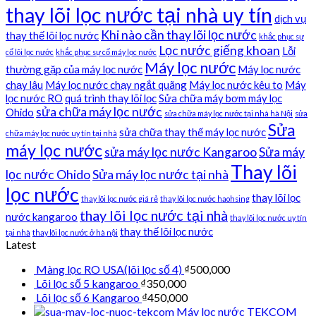
thay lõi lọc nước tại nhà uy tín
dịch vụ
Khi nào cần thay lõi lọc nước
thay thế lõi lọc nước
khắc phục sự
Lọc nước giếng khoan
Lỗi
cố lõi lọc nước
khắc phục sự cố máy lọc nước
Máy lọc nước
thường gặp của máy lọc nước
Máy lọc nước
chạy lâu
Máy lọc nước chạy ngắt quãng
Máy lọc nước kêu to
Máy
lọc nước RO
quá trình thay lõi lọc
Sửa chữa máy bơm máy lọc
sửa chữa máy lọc nước
Ohido
sửa chữa máy lọc nước tại nhà hà Nội
sửa
Sửa
sửa chữa thay thế máy lọc nước
chữa máy lọc nước uy tín tại nhà
máy lọc nước
sửa máy lọc nước Kangaroo
Sửa máy
Thay lõi
lọc nước Ohido
Sửa máy lọc nước tại nhà
lọc nước
thay lõi lọc
thay lõi lọc nước giá rẻ
thay lõi lọc nước haohsing
thay lõi lọc nước tại nhà
nước kangaroo
thay lõi lọc nước uy tín
thay thế lõi lọc nước
tại nhà
thay lõi lọc nước ở hà nội
Latest
Màng lọc RO USA(lõi lọc số 4)
₫
500,000
Lõi lọc số 5 kangaroo
₫
350,000
Lõi lọc số 6 Kangaroo
₫
450,000
Máy lọc nước TEKCOM