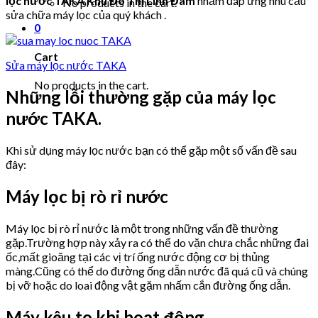
lọc nước TAKA Khu Đô Thị Linh Đàm
nhằm đáp ứng nhu cầu
No products in the cart.
sửa chữa máy lọc của quý khách .
0
Cart
Sửa máy lọc nước TAKA
No products in the cart.
Những lỗi thường gặp của máy lọc
nước TAKA.
Khi sử dụng máy lọc nước bạn có thể gặp một số vấn đề sau
đây:
Máy lọc bị rò rỉ nước
Máy lọc bị rò rỉ nước là một trong những vấn đề thường
gặp.Trường hợp này xảy ra có thể do vặn chưa chắc những đai
ốc,mất gioăng tại các vị trí ống nước động cơ bị thủng
màng.Cũng có thể do đường ống dẫn nước đã quá cũ và chúng
bị vỡ hoặc do loai động vật gặm nhấm cắn đường ống dẫn.
Máy kêu to khi hoạt động