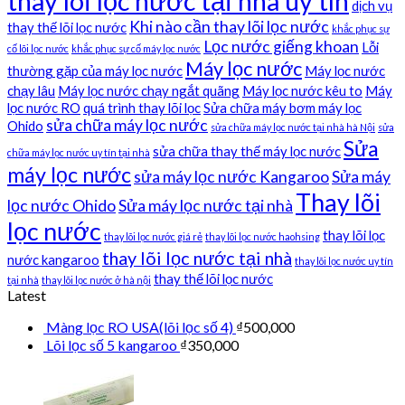
thay lõi lọc nước tại nhà uy tín
dịch vụ
Khi nào cần thay lõi lọc nước
thay thế lõi lọc nước
khắc phục sự
Lọc nước giếng khoan
Lỗi
cố lõi lọc nước
khắc phục sự cố máy lọc nước
Máy lọc nước
thường gặp của máy lọc nước
Máy lọc nước
chạy lâu
Máy lọc nước chạy ngắt quãng
Máy lọc nước kêu to
Máy
lọc nước RO
quá trình thay lõi lọc
Sửa chữa máy bơm máy lọc
sửa chữa máy lọc nước
Ohido
sửa chữa máy lọc nước tại nhà hà Nội
sửa
Sửa
sửa chữa thay thế máy lọc nước
chữa máy lọc nước uy tín tại nhà
máy lọc nước
sửa máy lọc nước Kangaroo
Sửa máy
Thay lõi
lọc nước Ohido
Sửa máy lọc nước tại nhà
lọc nước
thay lõi lọc
thay lõi lọc nước giá rẻ
thay lõi lọc nước haohsing
thay lõi lọc nước tại nhà
nước kangaroo
thay lõi lọc nước uy tín
thay thế lõi lọc nước
tại nhà
thay lõi lọc nước ở hà nội
Latest
Màng lọc RO USA(lõi lọc số 4)
₫
500,000
Lõi lọc số 5 kangaroo
₫
350,000