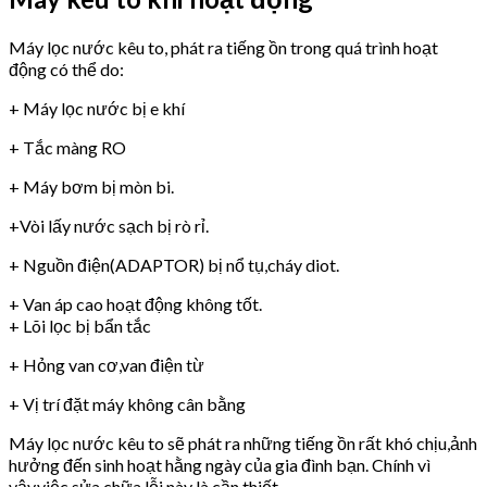
Máy lọc nước kêu to, phát ra tiếng ồn trong quá trình hoạt
động có thể do:
+ Máy lọc nước bị e khí
+ Tắc màng RO
+ Máy bơm bị mòn bi.
+Vòi lấy nước sạch bị rò rỉ.
+ Nguồn điện(ADAPTOR) bị nổ tụ,cháy diot.
+ Van áp cao hoạt động không tốt.
+ Lõi lọc bị bẩn tắc
+ Hỏng van cơ,van điện từ
+ Vị trí đặt máy không cân bằng
Máy lọc nước kêu to sẽ phát ra những tiếng ồn rất khó chịu,ảnh
hưởng đến sinh hoạt hằng ngày của gia đình bạn. Chính vì
vậy,việc sửa chữa lỗi này là cần thiết