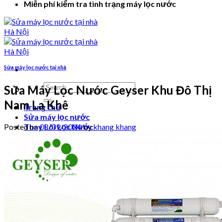
Miễn phí kiểm tra tình trạng máy lọc nước
Sửa máy lọc nước tại nhà
Search
Sửa Máy Lọc Nước Geyser Khu Đô Thị
for:
Nam La Khê
Trang chủ
Sửa máy lọc nước
Posted on
08/09/2024
by
khang khang
Thay Lõi Lọc Nước
Video hướng dẫn
Login
Cart /
₫
0
0
No products in the cart.
0