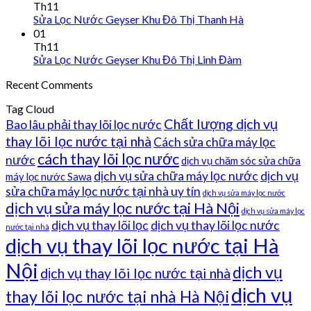
Th11
Sửa Lọc Nước Geyser Khu Đô Thị Thanh Hà
01
Th11
Sửa Lọc Nước Geyser Khu Đô Thị Linh Đàm
Recent Comments
Tag Cloud
Chất lượng dịch vụ
Bao lâu phải thay lõi lọc nước
thay lõi lọc nước tại nhà
Cách sửa chữa máy lọc
cách thay lõi lọc nước
nước
dịch vụ chăm sóc sửa chữa
dịch vụ sửa chữa máy lọc nước
dịch vụ
máy lọc nước Sawa
sửa chữa máy lọc nước tại nhà uy tín
dịch vụ sửa máy lọc nước
dịch vụ sửa máy lọc nước tại Hà Nội
dịch vụ sửa máy lọc
dịch vụ thay lõi lọc
dịch vụ thay lõi lọc nước
nước tại nhà
dịch vụ thay lõi lọc nước tại Hà
Nội
dịch vụ
dịch vụ thay lõi lọc nước tại nhà
dịch vụ
thay lõi lọc nước tại nhà Hà Nội