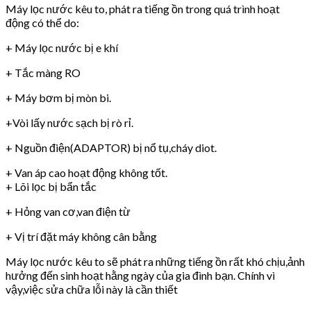
Máy lọc nước kêu to, phát ra tiếng ồn trong quá trình hoạt
động có thể do:
+ Máy lọc nước bị e khí
+ Tắc màng RO
+ Máy bơm bị mòn bi.
+Vòi lấy nước sạch bị rò rỉ.
+ Nguồn điện(ADAPTOR) bị nổ tụ,cháy diot.
+ Van áp cao hoạt động không tốt.
+ Lõi lọc bị bẩn tắc
+ Hỏng van cơ,van điện từ
+ Vị trí đặt máy không cân bằng
Máy lọc nước kêu to sẽ phát ra những tiếng ồn rất khó chịu,ảnh
hưởng đến sinh hoạt hằng ngày của gia đình bạn. Chính vì
vậy,việc sửa chữa lỗi này là cần thiết