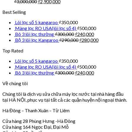
₫
3,000,000
₫
2,900,000
Best Selling
Lõi lọc số 5 kangaroo
₫
350,000
Màng lọc RO USA(lõi lọc số 4)
₫
500,000
Bô 3 lõi lọc thường
₫
300,000
₫
240,000
Bộ 3 lõi lọc Kangaroo
₫
290,000
₫
280,000
Top Rated
Lõi lọc số 5 kangaroo
₫
350,000
Màng lọc RO USA(lõi lọc số 4)
₫
500,000
Bô 3 lõi lọc thường
₫
300,000
₫
240,000
Về chúng tôi
Chúng tôi là dịch vụ sửa chữa máy lọc nước tại nhà hàng đầu
tại HÀ NỘI, phục vụ tại tất cả các quận huyện nội ngoại thành.
Hà Đông – Thanh Xuân – Từ Liêm
Cửa hàng 28 Phùng Hưng -Hà Đông
Cửa hàng 164 Ngọc Đại, Đại Mỗ