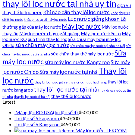
thay lõi lọc nước tại nhà uy tín
dịch vụ
Khi nào cần thay lõi lọc nước
thay thế lõi lọc nước
khắc phục sự
Lọc nước giếng khoan
Lỗi
cố lõi lọc nước
khắc phục sự cố máy lọc nước
Máy lọc nước
thường gặp của máy lọc nước
Máy lọc nước
chạy lâu
Máy lọc nước chạy ngắt quãng
Máy lọc nước kêu to
Máy
lọc nước RO
quá trình thay lõi lọc
Sửa chữa máy bơm máy lọc
sửa chữa máy lọc nước
Ohido
sửa chữa máy lọc nước tại nhà hà Nội
sửa
Sửa
sửa chữa thay thế máy lọc nước
chữa máy lọc nước uy tín tại nhà
máy lọc nước
sửa máy lọc nước Kangaroo
Sửa máy
Thay lõi
lọc nước Ohido
Sửa máy lọc nước tại nhà
lọc nước
thay lõi lọc
thay lõi lọc nước giá rẻ
thay lõi lọc nước haohsing
thay lõi lọc nước tại nhà
nước kangaroo
thay lõi lọc nước uy tín
thay thế lõi lọc nước
tại nhà
thay lõi lọc nước ở hà nội
Latest
Màng lọc RO USA(lõi lọc số 4)
₫
500,000
Lõi lọc số 5 kangaroo
₫
350,000
Lõi lọc số 6 Kangaroo
₫
450,000
Máy lọc nước TEKCOM