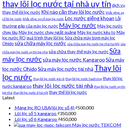
thay lõi lọc nước tại nhà uy tín
dịch vụ
Khi nào cần thay lõi lọc nước
thay thế lõi lọc nước
khắc phục sự
Lọc nước giếng khoan
Lỗi
cố lõi lọc nước
khắc phục sự cố máy lọc nước
Máy lọc nước
thường gặp của máy lọc nước
Máy lọc nước
chạy lâu
Máy lọc nước chạy ngắt quãng
Máy lọc nước kêu to
Máy
lọc nước RO
quá trình thay lõi lọc
Sửa chữa máy bơm máy lọc
sửa chữa máy lọc nước
Ohido
sửa chữa máy lọc nước tại nhà hà Nội
sửa
Sửa
sửa chữa thay thế máy lọc nước
chữa máy lọc nước uy tín tại nhà
máy lọc nước
sửa máy lọc nước Kangaroo
Sửa máy
Thay lõi
lọc nước Ohido
Sửa máy lọc nước tại nhà
lọc nước
thay lõi lọc
thay lõi lọc nước giá rẻ
thay lõi lọc nước haohsing
thay lõi lọc nước tại nhà
nước kangaroo
thay lõi lọc nước uy tín
thay thế lõi lọc nước
tại nhà
thay lõi lọc nước ở hà nội
Latest
Màng lọc RO USA(lõi lọc số 4)
₫
500,000
Lõi lọc số 5 kangaroo
₫
350,000
Lõi lọc số 6 Kangaroo
₫
450,000
Máy lọc nước TEKCOM