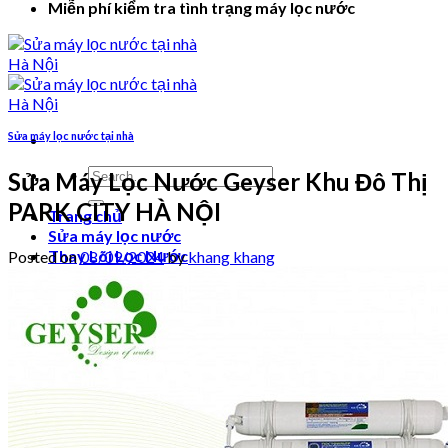
Miễn phí kiểm tra tình trạng máy lọc nước
Sửa máy lọc nước tại nhà
Search
Sửa Máy Lọc Nước Geyser Khu Đô Thị
for:
PARK CITY HÀ NỘI
Trang chủ
Sửa máy lọc nước
Thay Lõi Lọc Nước
Posted on
08/09/2024
by
khang khang
Video hướng dẫn
Login
Cart /
₫
0
0
No products in the cart.
0