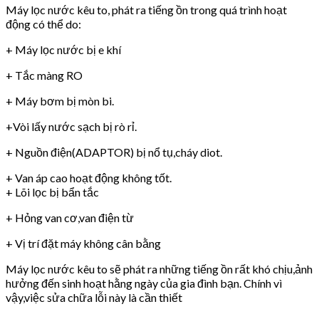
Máy lọc nước kêu to, phát ra tiếng ồn trong quá trình hoạt
động có thể do:
+ Máy lọc nước bị e khí
+ Tắc màng RO
+ Máy bơm bị mòn bi.
+Vòi lấy nước sạch bị rò rỉ.
+ Nguồn điện(ADAPTOR) bị nổ tụ,cháy diot.
+ Van áp cao hoạt động không tốt.
+ Lõi lọc bị bẩn tắc
+ Hỏng van cơ,van điện từ
+ Vị trí đặt máy không cân bằng
Máy lọc nước kêu to sẽ phát ra những tiếng ồn rất khó chịu,ảnh
hưởng đến sinh hoạt hằng ngày của gia đình bạn. Chính vì
vậy,việc sửa chữa lỗi này là cần thiết