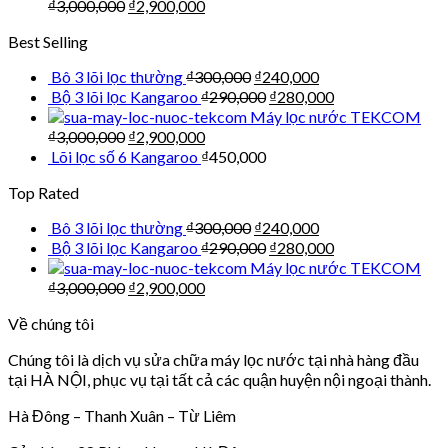
₫
3,000,000
₫
2,900,000
Best Selling
Bô 3 lõi lọc thường
₫
300,000
₫
240,000
Bộ 3 lõi lọc Kangaroo
₫
290,000
₫
280,000
Máy lọc nước TEKCOM
₫
3,000,000
₫
2,900,000
Lõi lọc số 6 Kangaroo
₫
450,000
Top Rated
Bô 3 lõi lọc thường
₫
300,000
₫
240,000
Bộ 3 lõi lọc Kangaroo
₫
290,000
₫
280,000
Máy lọc nước TEKCOM
₫
3,000,000
₫
2,900,000
Về chúng tôi
Chúng tôi là dịch vụ sửa chữa máy lọc nước tại nhà hàng đầu
tại HÀ NỘI, phục vụ tại tất cả các quận huyện nội ngoại thành.
Hà Đông – Thanh Xuân – Từ Liêm