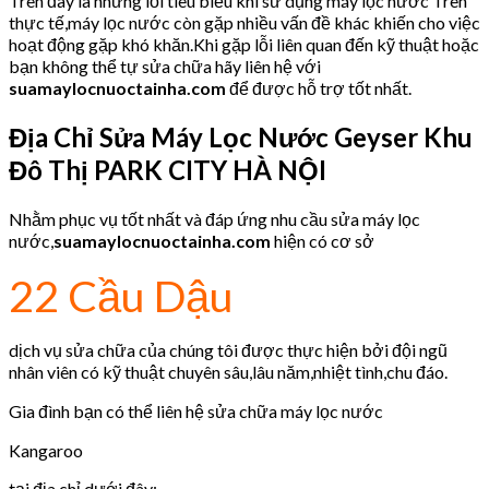
Trên đây là những lỗi tiêu biểu khi sử dụng máy lọc nước Trên
thực tế,máy lọc nước còn gặp nhiều vấn đề khác khiến cho việc
hoạt động gặp khó khăn.Khi gặp lỗi liên quan đến kỹ thuật hoặc
bạn không thể tự sửa chữa hãy liên hệ với
suamaylocnuoctainha.com
để được hỗ trợ tốt nhất.
Địa Chỉ Sửa Máy Lọc Nước Geyser Khu
Đô Thị PARK CITY HÀ NỘI
Nhằm phục vụ tốt nhất và đáp ứng nhu cầu sửa máy lọc
nước,
suamaylocnuoctainha.com
hiện có cơ sở
22 Cầu Dậu
dịch vụ sửa chữa của chúng tôi được thực hiện bởi đội ngũ
nhân viên có kỹ thuật chuyên sâu,lâu năm,nhiệt tình,chu đáo.
Gia đình bạn có thể liên hệ sửa chữa máy lọc nước
Kangaroo
tại địa chỉ dưới đây: