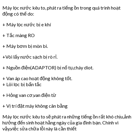
Máy lọc nước kêu to, phát ra tiếng ồn trong quá trình hoạt
động có thể do:
+ Máy lọc nước bị e khí
+ Tắc màng RO
+ Máy bơm bị mòn bi.
+Vòi lấy nước sạch bị rò rỉ.
+ Nguồn điện(ADAPTOR) bị nổ tụ,cháy diot.
+ Van áp cao hoạt động không tốt.
+ Lõi lọc bị bẩn tắc
+ Hỏng van cơ,van điện từ
+ Vị trí đặt máy không cân bằng
Máy lọc nước kêu to sẽ phát ra những tiếng ồn rất khó chịu,ảnh
hưởng đến sinh hoạt hằng ngày của gia đình bạn. Chính vì
vậy,việc sửa chữa lỗi này là cần thiết