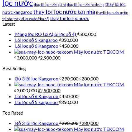
lọc nước
thay lõi lọc
thay lõi lọc nước giá rẻ
thay lõi lọc nước haohsing
thay lõi lọc nước tại nhà
nước kangaroo
thay lõi lọc nước uy tín
thay thế lõi lọc nước
tại nhà
thay lõi lọc nước ở hà nội
Latest
Màng lọc RO USA(lõi lọc số 4)
₫
500,000
Lõi lọc số 5 kangaroo
₫
350,000
Lõi lọc số 6 Kangaroo
₫
450,000
Máy lọc nước TEKCOM
₫
3,000,000
₫
2,900,000
Best Selling
Bộ 3 lõi lọc Kangaroo
₫
290,000
₫
280,000
Máy lọc nước TEKCOM
₫
3,000,000
₫
2,900,000
Lõi lọc số 6 Kangaroo
₫
450,000
Lõi lọc số 5 kangaroo
₫
350,000
Top Rated
Bộ 3 lõi lọc Kangaroo
₫
290,000
₫
280,000
Máy lọc nước TEKCOM