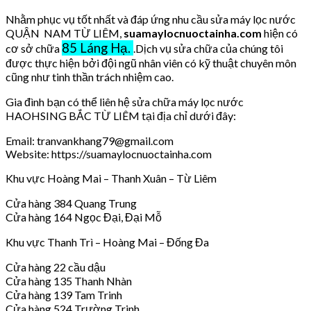
Nhằm phục vụ tốt nhất và đáp ứng nhu cầu sửa máy lọc nước
QUẬN NAM TỪ LIÊM,
suamaylocnuoctainha.com
hiện có
85 Láng Hạ.
cơ sở chữa
.Dịch vụ sửa chữa của chúng tôi
được thực hiện bởi đội ngũ nhân viên có kỹ thuật chuyên môn
cũng như tinh thần trách nhiệm cao.
Gia đình bạn có thể liên hệ sửa chữa máy lọc nước
HAOHSING BẮC TỪ LIÊM tại địa chỉ dưới đây:
Email: tranvankhang79@gmail.com
Website: https://suamaylocnuoctainha.com
Khu vực Hoàng Mai – Thanh Xuân – Từ Liêm
Cửa hàng 384 Quang Trung
Cửa hàng 164 Ngọc Đại, Đại Mỗ
Khu vực Thanh Trì – Hoàng Mai – Đống Đa
Cửa hàng 22 cầu dậu
Cửa hàng 135 Thanh Nhàn
Cửa hàng 139 Tam Trinh
Cửa hàng 524 Trường Trinh