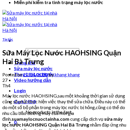
Miễn phí kiểm tra tình trạng máy lọc nước
Tin tức
Search
Sửa Máy Lọc Nước HAOHSING Quận
for:
Hai Bà Trưng
Trang chủ
Sửa máy lọc nước
Thay Lõi Lọc Nước
Posted on
27/04/2020
by
khang khang
27
Video hướng dẫn
Th4
Login
Máy lọc nước HAOHSING,sau một khoảng thời gian sử dụng
cũng sẽ phải thực hiện việc thay thế sửa chữa. Điều này có thể
Cart /
₫
0
0
do một số bộ phận trong máy lọc nước bị hỏng,cũng có thể do
No products in the cart.
nhu cầu bảo dưỡng máy của mỗi gia
đình.
suamaylocnuoctainha.com
cung cấp dịch vụ
sửa máy
0
lọc nước HAOHSING Quận Hai Bà Trưng
nhằm đáp ứng nhu