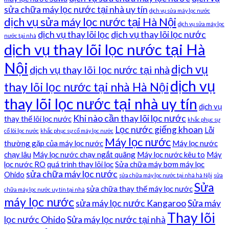
sửa chữa máy lọc nước tại nhà uy tín
dịch vụ sửa máy lọc nước
dịch vụ sửa máy lọc nước tại Hà Nội
dịch vụ sửa máy lọc
dịch vụ thay lõi lọc
dịch vụ thay lõi lọc nước
nước tại nhà
dịch vụ thay lõi lọc nước tại Hà
Nội
dịch vụ
dịch vụ thay lõi lọc nước tại nhà
dịch vụ
thay lõi lọc nước tại nhà Hà Nội
thay lõi lọc nước tại nhà uy tín
dịch vụ
Khi nào cần thay lõi lọc nước
thay thế lõi lọc nước
khắc phục sự
Lọc nước giếng khoan
Lỗi
cố lõi lọc nước
khắc phục sự cố máy lọc nước
Máy lọc nước
thường gặp của máy lọc nước
Máy lọc nước
chạy lâu
Máy lọc nước chạy ngắt quãng
Máy lọc nước kêu to
Máy
lọc nước RO
quá trình thay lõi lọc
Sửa chữa máy bơm máy lọc
sửa chữa máy lọc nước
Ohido
sửa chữa máy lọc nước tại nhà hà Nội
sửa
Sửa
sửa chữa thay thế máy lọc nước
chữa máy lọc nước uy tín tại nhà
máy lọc nước
sửa máy lọc nước Kangaroo
Sửa máy
Thay lõi
lọc nước Ohido
Sửa máy lọc nước tại nhà