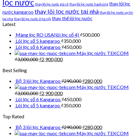
lọc nước
thay lõi lọc
thay lõi lọc nước giá rẻ
thay lõi lọc nước haohsing
thay lõi lọc nước tại nhà
nước kangaroo
thay lõi lọc nước uy tín
thay thế lõi lọc nước
tại nhà
thay lõi lọc nước ở hà nội
Latest
Màng lọc RO USA(lõi lọc số 4)
₫
500,000
Lõi lọc số 5 kangaroo
₫
350,000
Lõi lọc số 6 Kangaroo
₫
450,000
Máy lọc nước TEKCOM
₫
3,000,000
₫
2,900,000
Best Selling
Bộ 3 lõi lọc Kangaroo
₫
290,000
₫
280,000
Máy lọc nước TEKCOM
₫
3,000,000
₫
2,900,000
Lõi lọc số 6 Kangaroo
₫
450,000
Lõi lọc số 5 kangaroo
₫
350,000
Top Rated
Bộ 3 lõi lọc Kangaroo
₫
290,000
₫
280,000
Máy lọc nước TEKCOM