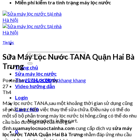
Miễn phí kiểm tra tình trạng máy lọc nước
Tin tức
Search
Sửa Máy Lọc Nước TANA Quận Hai Bà
for:
Trưng
Trang chủ
Sửa máy lọc nước
Thay Lõi Lọc Nước
Posted on
27/04/2020
by
khang khang
27
Video hướng dẫn
Th4
Login
Máy lọc nước TANA,sau một khoảng thời gian sử dụng cũng
sẽ phải thực hiện việc thay thế sửa chữa. Điều này có thể do
Cart /
₫
0
0
một số bộ phận trong máy lọc nước bị hỏng,cũng có thể do nhu
No products in the cart.
cầu bảo dưỡng máy của mỗi gia
đình.
suamaylocnuoctainha.com
cung cấp dịch vụ
sửa máy
0
lọc nước TANA Quận Hai Bà Trưng
nhằm đáp ứng nhu cầu