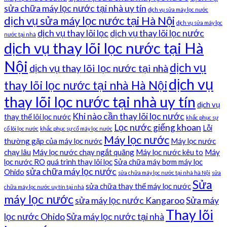
sửa chữa máy lọc nước tại nhà uy tín
dịch vụ sửa máy lọc nước
dịch vụ sửa máy lọc nước tại Hà Nội
dịch vụ sửa máy lọc
dịch vụ thay lõi lọc
dịch vụ thay lõi lọc nước
nước tại nhà
dịch vụ thay lõi lọc nước tại Hà
Nội
dịch vụ
dịch vụ thay lõi lọc nước tại nhà
dịch vụ
thay lõi lọc nước tại nhà Hà Nội
thay lõi lọc nước tại nhà uy tín
dịch vụ
Khi nào cần thay lõi lọc nước
thay thế lõi lọc nước
khắc phục sự
Lọc nước giếng khoan
Lỗi
cố lõi lọc nước
khắc phục sự cố máy lọc nước
Máy lọc nước
thường gặp của máy lọc nước
Máy lọc nước
chạy lâu
Máy lọc nước chạy ngắt quãng
Máy lọc nước kêu to
Máy
lọc nước RO
quá trình thay lõi lọc
Sửa chữa máy bơm máy lọc
sửa chữa máy lọc nước
Ohido
sửa chữa máy lọc nước tại nhà hà Nội
sửa
Sửa
sửa chữa thay thế máy lọc nước
chữa máy lọc nước uy tín tại nhà
máy lọc nước
sửa máy lọc nước Kangaroo
Sửa máy
Thay lõi
lọc nước Ohido
Sửa máy lọc nước tại nhà