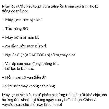
Máy lọc nước kêu to, phát ra tiếng ồn trong quá trình hoạt
động có thể do:
+ Máy lọc nước bị e khí
+ Tắc màng RO
+ Máy bơm bị mòn bi.
+Vòi lấy nước sạch bị rò rỉ.
+ Nguồn điện(ADAPTOR) bị nổ tụ,cháy diot.
+ Van áp cao hoạt động không tốt.
+ Lõi lọc bị bẩn tắc
+ Hỏng van cơ,van điện từ
+ Vị trí đặt máy không cân bằng
Máy lọc nước kêu to sẽ phát ra những tiếng ồn rất khó chịu,ảnh
hưởng đến sinh hoạt hằng ngày của gia đình bạn. Chính vì
vậy,việc sửa chữa lỗi này là cần thiết