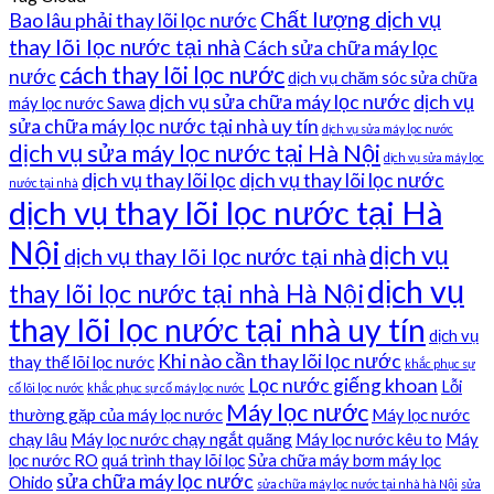
Chất lượng dịch vụ
Bao lâu phải thay lõi lọc nước
thay lõi lọc nước tại nhà
Cách sửa chữa máy lọc
cách thay lõi lọc nước
nước
dịch vụ chăm sóc sửa chữa
dịch vụ sửa chữa máy lọc nước
dịch vụ
máy lọc nước Sawa
sửa chữa máy lọc nước tại nhà uy tín
dịch vụ sửa máy lọc nước
dịch vụ sửa máy lọc nước tại Hà Nội
dịch vụ sửa máy lọc
dịch vụ thay lõi lọc
dịch vụ thay lõi lọc nước
nước tại nhà
dịch vụ thay lõi lọc nước tại Hà
Nội
dịch vụ
dịch vụ thay lõi lọc nước tại nhà
dịch vụ
thay lõi lọc nước tại nhà Hà Nội
thay lõi lọc nước tại nhà uy tín
dịch vụ
Khi nào cần thay lõi lọc nước
thay thế lõi lọc nước
khắc phục sự
Lọc nước giếng khoan
Lỗi
cố lõi lọc nước
khắc phục sự cố máy lọc nước
Máy lọc nước
thường gặp của máy lọc nước
Máy lọc nước
chạy lâu
Máy lọc nước chạy ngắt quãng
Máy lọc nước kêu to
Máy
lọc nước RO
quá trình thay lõi lọc
Sửa chữa máy bơm máy lọc
sửa chữa máy lọc nước
Ohido
sửa chữa máy lọc nước tại nhà hà Nội
sửa