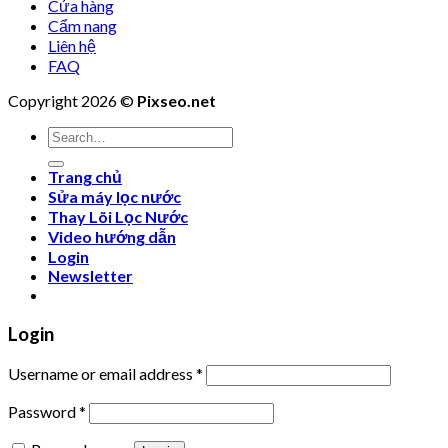
Cửa hàng
Cẩm nang
Liên hệ
FAQ
Copyright 2026 ©
Pixseo.net
Search
for:
Trang chủ
Sửa máy lọc nước
Thay Lõi Lọc Nước
Video hướng dẫn
Login
Newsletter
Login
Username or email address
*
Password
*