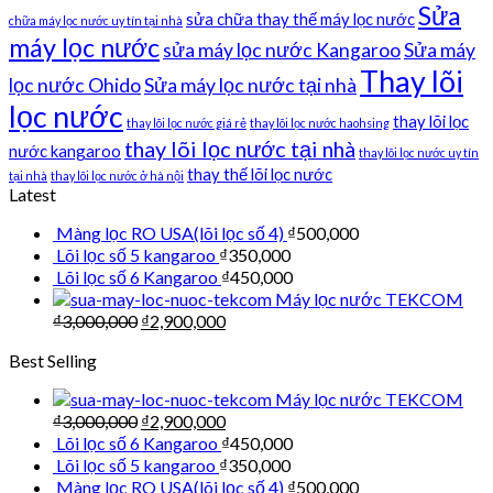
Sửa
sửa chữa thay thế máy lọc nước
chữa máy lọc nước uy tín tại nhà
máy lọc nước
sửa máy lọc nước Kangaroo
Sửa máy
Thay lõi
lọc nước Ohido
Sửa máy lọc nước tại nhà
lọc nước
thay lõi lọc
thay lõi lọc nước giá rẻ
thay lõi lọc nước haohsing
thay lõi lọc nước tại nhà
nước kangaroo
thay lõi lọc nước uy tín
thay thế lõi lọc nước
tại nhà
thay lõi lọc nước ở hà nội
Latest
Màng lọc RO USA(lõi lọc số 4)
₫
500,000
Lõi lọc số 5 kangaroo
₫
350,000
Lõi lọc số 6 Kangaroo
₫
450,000
Máy lọc nước TEKCOM
₫
3,000,000
₫
2,900,000
Best Selling
Máy lọc nước TEKCOM
₫
3,000,000
₫
2,900,000
Lõi lọc số 6 Kangaroo
₫
450,000
Lõi lọc số 5 kangaroo
₫
350,000
Màng lọc RO USA(lõi lọc số 4)
₫
500,000