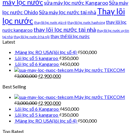
máy lọc nước
sửa máy lọc nước Kangaroo
Sửa máy
Thay lõi
lọc nước Ohido
Sửa máy lọc nước tại nhà
lọc nước
thay lõi lọc
thay lõi lọc nước giá rẻ
thay lõi lọc nước haohsing
thay lõi lọc nước tại nhà
nước kangaroo
thay lõi lọc nước uy tín
thay thế lõi lọc nước
tại nhà
thay lõi lọc nước ở hà nội
Latest
Màng lọc RO USA(lõi lọc số 4)
₫
500,000
Lõi lọc số 5 kangaroo
₫
350,000
Lõi lọc số 6 Kangaroo
₫
450,000
Máy lọc nước TEKCOM
₫
3,000,000
₫
2,900,000
Best Selling
Máy lọc nước TEKCOM
₫
3,000,000
₫
2,900,000
Lõi lọc số 6 Kangaroo
₫
450,000
Lõi lọc số 5 kangaroo
₫
350,000
Màng lọc RO USA(lõi lọc số 4)
₫
500,000
Top Rated