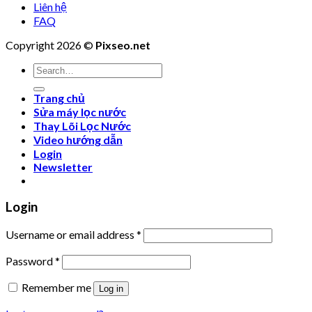
Liên hệ
FAQ
Copyright 2026 ©
Pixseo.net
Search
for:
Trang chủ
Sửa máy lọc nước
Thay Lõi Lọc Nước
Video hướng dẫn
Login
Newsletter
Login
Username or email address
*
Password
*
Remember me
Log in