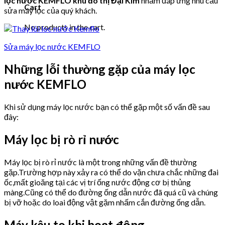
lọc nước KEMFLO khu đô thị Đại Kim
nhằm đáp ứng nhu cầu
Cart
sửa máy lọc của quý khách.
No products in the cart.
Sửa máy lọc nước KEMFLO
Những lỗi thường gặp của máy lọc
nước KEMFLO
Khi sử dụng máy lọc nước bạn có thể gặp một số vấn đề sau
đây:
Máy lọc bị rò rỉ nước
Máy lọc bị rò rỉ nước là một trong những vấn đề thường
gặp.Trường hợp này xảy ra có thể do vặn chưa chắc những đai
ốc,mất gioăng tại các vị trí ống nước động cơ bị thủng
màng.Cũng có thể do đường ống dẫn nước đã quá cũ và chúng
bị vỡ hoặc do loai động vật gặm nhấm cắn đường ống dẫn.
Máy kêu to khi hoạt động