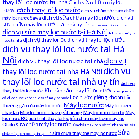
thay lõi lọc nước tại nhà
Cách sửa chữa máy lọc
cách thay lõi lọc nước
nước
dịch vụ chăm sóc sửa chữa
dịch vụ sửa chữa máy lọc nước
dịch vụ
máy lọc nước Sawa
sửa chữa máy lọc nước tại nhà uy tín
dịch vụ sửa máy lọc nước
dịch vụ sửa máy lọc nước tại Hà Nội
dịch vụ sửa máy lọc
dịch vụ thay lõi lọc
dịch vụ thay lõi lọc nước
nước tại nhà
dịch vụ thay lõi lọc nước tại Hà
Nội
dịch vụ
dịch vụ thay lõi lọc nước tại nhà
dịch vụ
thay lõi lọc nước tại nhà Hà Nội
thay lõi lọc nước tại nhà uy tín
dịch vụ
Khi nào cần thay lõi lọc nước
thay thế lõi lọc nước
khắc phục sự
Lọc nước giếng khoan
Lỗi
cố lõi lọc nước
khắc phục sự cố máy lọc nước
Máy lọc nước
thường gặp của máy lọc nước
Máy lọc nước
chạy lâu
Máy lọc nước chạy ngắt quãng
Máy lọc nước kêu to
Máy
lọc nước RO
quá trình thay lõi lọc
Sửa chữa máy bơm máy lọc
sửa chữa máy lọc nước
Ohido
sửa chữa máy lọc nước tại nhà hà Nội
sửa
Sửa
sửa chữa thay thế máy lọc nước
chữa máy lọc nước uy tín tại nhà