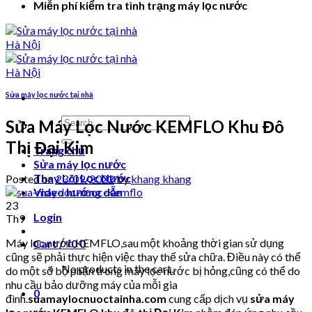
Miễn phí kiểm tra tình trạng máy lọc nước
Sửa máy lọc nước tại nhà
Search
Sửa Máy Lọc Nước KEMFLO Khu Đô
for:
Thị Đại Kim
Trang chủ
Sửa máy lọc nước
Thay Lõi Lọc Nước
Posted on
23/09/2022
by
khang khang
Video hướng dẫn
23
Login
Th9
Máy lọc nước KEMFLO,sau một khoảng thời gian sử dụng
Cart /
₫
0
0
cũng sẽ phải thực hiện việc thay thế sửa chữa. Điều này có thể
No products in the cart.
do một số bộ phận trong máy lọc nước bị hỏng,cũng có thể do
nhu cầu bảo dưỡng máy của mỗi gia
0
đình.
suamaylocnuoctainha.com
cung cấp dịch vụ
sửa máy