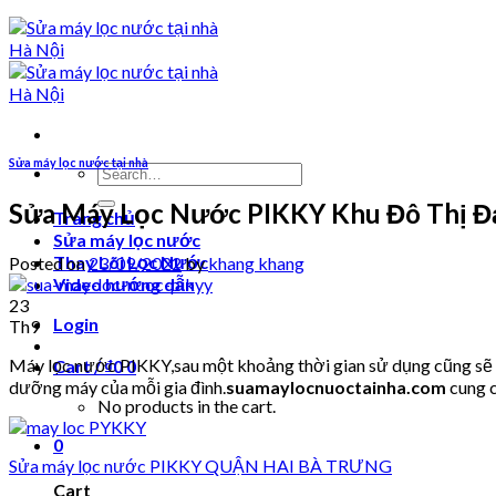
Sửa máy lọc nước tại nhà
Search
for:
Sửa Máy Lọc Nước PIKKY Khu Đô Thị Đ
Trang chủ
Sửa máy lọc nước
Thay Lõi Lọc Nước
Posted on
23/09/2022
by
khang khang
Video hướng dẫn
23
Login
Th9
Máy lọc nước PIKKY,sau một khoảng thời gian sử dụng cũng sẽ ph
Cart /
₫
0
0
dưỡng máy của mỗi gia đình.
suamaylocnuoctainha.com
cung c
No products in the cart.
0
Sửa máy lọc nước PIKKY QUẬN HAI BÀ TRƯNG
Cart