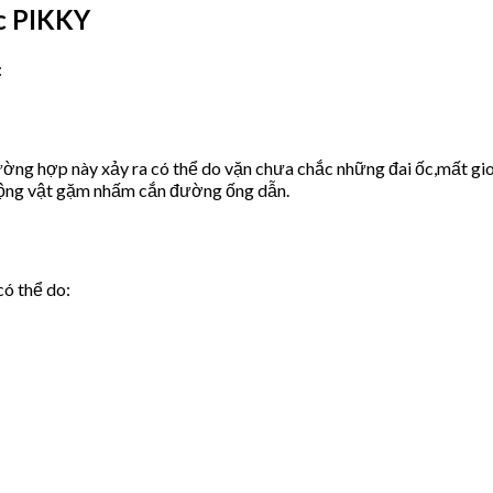
c PIKKY
:
ờng hợp này xảy ra có thể do vặn chưa chắc những đai ốc,mất gio
động vật gặm nhấm cắn đường ống dẫn.
có thể do: