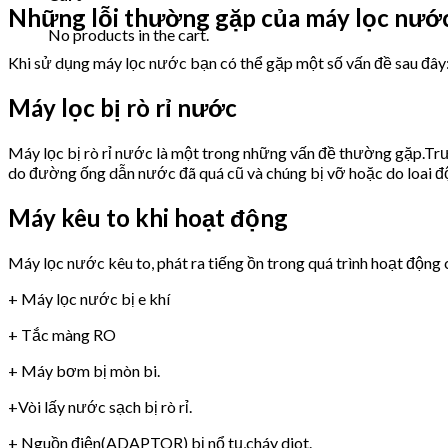
Những lỗi thường gặp của máy lọc nướ
No products in the cart.
Khi sử dụng máy lọc nước bạn có thể gặp một số vấn đề sau đây
Máy lọc bị rò rỉ nước
Máy lọc bị rò rỉ nước là một trong những vấn đề thường gặp.Trư
do đường ống dẫn nước đã quá cũ và chúng bị vỡ hoặc do loai 
Máy kêu to khi hoạt động
Máy lọc nước kêu to, phát ra tiếng ồn trong quá trình hoạt động 
+ Máy lọc nước bị e khí
+ Tắc màng RO
+ Máy bơm bị mòn bi.
+Vòi lấy nước sạch bị rò rỉ.
+ Nguồn điện(ADAPTOR) bị nổ tụ,cháy diot.