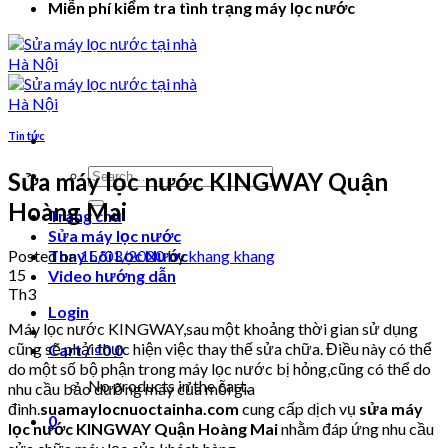
Miễn phí kiểm tra tình trạng máy lọc nước
Tin tức
Search
Sửa máy lọc nước KINGWAY Quận
for:
Hoàng Mai
Trang chủ
Sửa máy lọc nước
Posted on
15/03/2020
by
khang khang
Thay Lõi Lọc Nước
15
Video hướng dẫn
Th3
Login
Máy lọc nước KINGWAY,sau một khoảng thời gian sử dụng
cũng sẽ phải thực hiện việc thay thế sửa chữa. Điều này có thể
Cart /
₫
0
0
do một số bộ phận trong máy lọc nước bị hỏng,cũng có thể do
No products in the cart.
nhu cầu bảo dưỡng máy của mỗi gia
đình.
suamaylocnuoctainha.com
cung cấp dịch vụ
sửa máy
0
lọc nước KINGWAY Quận Hoàng Mai
nhằm đáp ứng nhu cầu