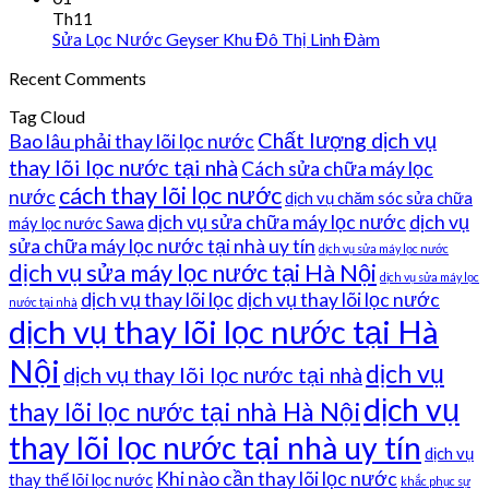
Th11
Sửa Lọc Nước Geyser Khu Đô Thị Linh Đàm
Recent Comments
Tag Cloud
Chất lượng dịch vụ
Bao lâu phải thay lõi lọc nước
thay lõi lọc nước tại nhà
Cách sửa chữa máy lọc
cách thay lõi lọc nước
nước
dịch vụ chăm sóc sửa chữa
dịch vụ sửa chữa máy lọc nước
dịch vụ
máy lọc nước Sawa
sửa chữa máy lọc nước tại nhà uy tín
dịch vụ sửa máy lọc nước
dịch vụ sửa máy lọc nước tại Hà Nội
dịch vụ sửa máy lọc
dịch vụ thay lõi lọc
dịch vụ thay lõi lọc nước
nước tại nhà
dịch vụ thay lõi lọc nước tại Hà
Nội
dịch vụ
dịch vụ thay lõi lọc nước tại nhà
dịch vụ
thay lõi lọc nước tại nhà Hà Nội
thay lõi lọc nước tại nhà uy tín
dịch vụ
Khi nào cần thay lõi lọc nước
thay thế lõi lọc nước
khắc phục sự