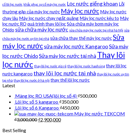
Lọc nước giếng khoan
Lỗi
cố lõi lọc nước
khắc phục sự cố máy lọc nước
Máy lọc nước
thường gặp của máy lọc nước
Máy lọc nước
chạy lâu
Máy lọc nước chạy ngắt quãng
Máy lọc nước kêu to
Máy
lọc nước RO
quá trình thay lõi lọc
Sửa chữa máy bơm máy lọc
sửa chữa máy lọc nước
Ohido
sửa chữa máy lọc nước tại nhà hà Nội
sửa
Sửa
sửa chữa thay thế máy lọc nước
chữa máy lọc nước uy tín tại nhà
máy lọc nước
sửa máy lọc nước Kangaroo
Sửa máy
Thay lõi
lọc nước Ohido
Sửa máy lọc nước tại nhà
lọc nước
thay lõi lọc
thay lõi lọc nước giá rẻ
thay lõi lọc nước haohsing
thay lõi lọc nước tại nhà
nước kangaroo
thay lõi lọc nước uy tín
thay thế lõi lọc nước
tại nhà
thay lõi lọc nước ở hà nội
Latest
Màng lọc RO USA(lõi lọc số 4)
₫
500,000
Lõi lọc số 5 kangaroo
₫
350,000
Lõi lọc số 6 Kangaroo
₫
450,000
Máy lọc nước TEKCOM
₫
3,000,000
₫
2,900,000
Best Selling