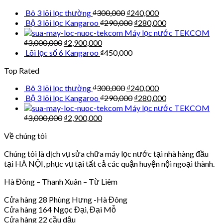
Bô 3 lõi lọc thường
₫
300,000
₫
240,000
Bộ 3 lõi lọc Kangaroo
₫
290,000
₫
280,000
Máy lọc nước TEKCOM
₫
3,000,000
₫
2,900,000
Lõi lọc số 6 Kangaroo
₫
450,000
Top Rated
Bô 3 lõi lọc thường
₫
300,000
₫
240,000
Bộ 3 lõi lọc Kangaroo
₫
290,000
₫
280,000
Máy lọc nước TEKCOM
₫
3,000,000
₫
2,900,000
Về chúng tôi
Chúng tôi là dịch vụ sửa chữa máy lọc nước tại nhà hàng đầu
tại HÀ NỘI, phục vụ tại tất cả các quận huyện nội ngoại thành.
Hà Đông – Thanh Xuân – Từ Liêm
Cửa hàng 28 Phùng Hưng -Hà Đông
Cửa hàng 164 Ngọc Đại, Đại Mỗ
Cửa hàng 22 cầu dậu