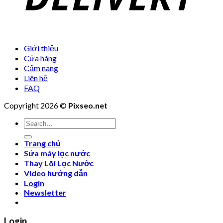
Giới thiệu
Cửa hàng
Cẩm nang
Liên hệ
FAQ
Copyright 2026 ©
Pixseo.net
Search
for:
Trang chủ
Sửa máy lọc nước
Thay Lõi Lọc Nước
Video hướng dẫn
Login
Newsletter
Login