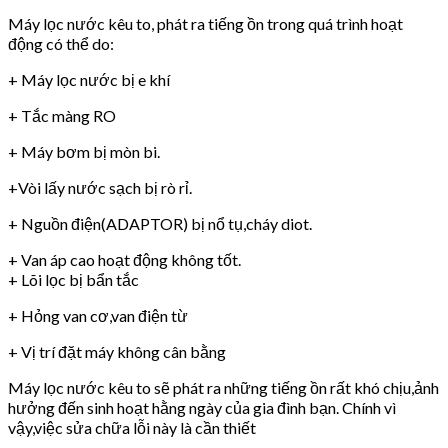
Máy lọc nước kêu to, phát ra tiếng ồn trong quá trình hoạt
động có thể do:
+ Máy lọc nước bị e khí
+ Tắc màng RO
+ Máy bơm bị mòn bi.
+Vòi lấy nước sạch bị rò rỉ.
+ Nguồn điện(ADAPTOR) bị nổ tụ,cháy diot.
+ Van áp cao hoạt động không tốt.
+ Lõi lọc bị bẩn tắc
+ Hỏng van cơ,van điện từ
+ Vị trí đặt máy không cân bằng
Máy lọc nước kêu to sẽ phát ra những tiếng ồn rất khó chịu,ảnh
hưởng đến sinh hoạt hằng ngày của gia đình bạn. Chính vì
vậy,việc sửa chữa lỗi này là cần thiết