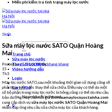
Miễn phí kiểm tra tình trạng máy lọc nước
Tin tức
Search
Sửa máy lọc nước SATO Quận Hoàng
for:
Mai
Trang chủ
Sửa máy lọc nước
Posted on
15/03/2020
by
khang khang
Thay Lõi Lọc Nước
15
Video hướng dẫn
Th3
Login
Máy lọc nước SATO,sau một khoảng thời gian sử dụng cũng sẽ
phải thực hiện việc thay thế sửa chữa. Điều này có thể do một
Cart /
₫
0
0
số bộ phận trong máy lọc nước bị hỏng,cũng có thể do nhu cầu
No products in the cart.
bảo dưỡng máy của mỗi gia đình.
suamaylocnuoctainha.com
cung cấp dịch vụ
sửa máy lọc nước SATO Quận Hoàng Mai
0
nhằm đáp ứng nhu cầu sửa chữa máy lọc của khách hàng.