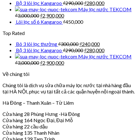
Bộ 3 lõi lọc Kangaroo
₫
290,000
₫
280,000
Máy lọc nước TEKCOM
₫
3,000,000
₫
2,900,000
Lõi lọc số 6 Kangaroo
₫
450,000
Top Rated
Bô 3 lõi lọc thường
₫
300,000
₫
240,000
Bộ 3 lõi lọc Kangaroo
₫
290,000
₫
280,000
Máy lọc nước TEKCOM
₫
3,000,000
₫
2,900,000
Về chúng tôi
Chúng tôi là dịch vụ sửa chữa máy lọc nước tại nhà hàng đầu
tại HÀ NỘI, phục vụ tại tất cả các quận huyện nội ngoại thành.
Hà Đông – Thanh Xuân – Từ Liêm
Cửa hàng 28 Phùng Hưng -Hà Đông
Cửa hàng 164 Ngọc Đại, Đại Mỗ
Cửa hàng 22 cầu dậu
Cửa hàng 135 Thanh Nhàn
Cửa hàng 139 Tam Trinh