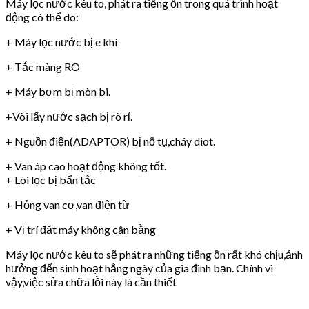
Máy lọc nước kêu to, phát ra tiếng ồn trong quá trình hoạt
động có thể do:
+ Máy lọc nước bị e khí
+ Tắc màng RO
+ Máy bơm bị mòn bi.
+Vòi lấy nước sạch bị rò rỉ.
+ Nguồn điện(ADAPTOR) bị nổ tụ,cháy diot.
+ Van áp cao hoạt động không tốt.
+ Lõi lọc bị bẩn tắc
+ Hỏng van cơ,van điện từ
+ Vị trí đặt máy không cân bằng
Máy lọc nước kêu to sẽ phát ra những tiếng ồn rất khó chịu,ảnh
hưởng đến sinh hoạt hằng ngày của gia đình bạn. Chính vì
vậy,việc sửa chữa lỗi này là cần thiết