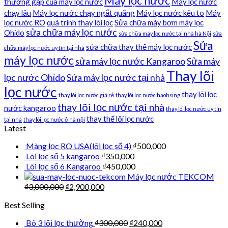
Máy lọc nước
thường gặp của máy lọc nước
Máy lọc nước
chạy lâu
Máy lọc nước chạy ngắt quãng
Máy lọc nước kêu to
Máy
lọc nước RO
quá trình thay lõi lọc
Sửa chữa máy bơm máy lọc
sửa chữa máy lọc nước
Ohido
sửa chữa máy lọc nước tại nhà hà Nội
sửa
Sửa
sửa chữa thay thế máy lọc nước
chữa máy lọc nước uy tín tại nhà
máy lọc nước
sửa máy lọc nước Kangaroo
Sửa máy
Thay lõi
lọc nước Ohido
Sửa máy lọc nước tại nhà
lọc nước
thay lõi lọc
thay lõi lọc nước giá rẻ
thay lõi lọc nước haohsing
thay lõi lọc nước tại nhà
nước kangaroo
thay lõi lọc nước uy tín
thay thế lõi lọc nước
tại nhà
thay lõi lọc nước ở hà nội
Latest
Màng lọc RO USA(lõi lọc số 4)
₫
500,000
Lõi lọc số 5 kangaroo
₫
350,000
Lõi lọc số 6 Kangaroo
₫
450,000
Máy lọc nước TEKCOM
₫
3,000,000
₫
2,900,000
Best Selling
Bô 3 lõi lọc thường
₫
300,000
₫
240,000