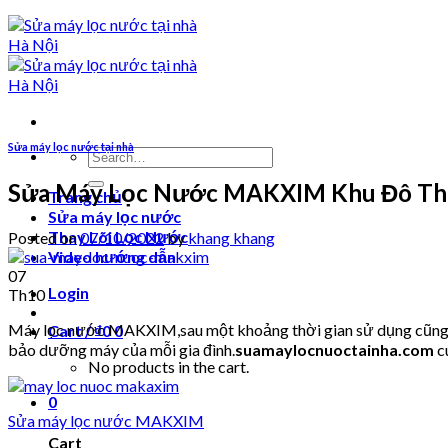
Sửa máy lọc nước tại nhà
Search
for:
Sửa Máy Lọc Nước MAKXIM Khu Đô Th
Trang chủ
Sửa máy lọc nước
Thay Lõi Lọc Nước
Posted on
07/10/2022
by
khang khang
Video hướng dẫn
07
Login
Th10
Máy lọc nước MAKXIM,sau một khoảng thời gian sử dụng cũng sẽ 
Cart /
₫
0
0
bảo dưỡng máy của mỗi gia đình.
suamaylocnuoctainha.com
c
No products in the cart.
0
Sửa máy lọc nước MAKXIM
Cart