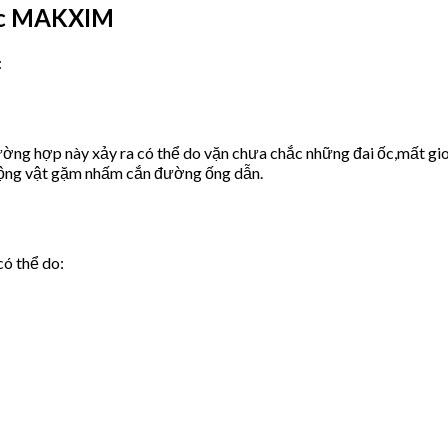
ước MAKXIM
:
ờng hợp này xảy ra có thể do vặn chưa chắc những đai ốc,mất gio
động vật gặm nhấm cắn đường ống dẫn.
có thể do: