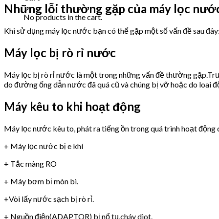
Những lỗi thường gặp của máy lọc n
No products in the cart.
Khi sử dụng máy lọc nước bạn có thể gặp một số vấn đề sau đây
Máy lọc bị rò rỉ nước
Máy lọc bị rò rỉ nước là một trong những vấn đề thường gặp.Trư
do đường ống dẫn nước đã quá cũ và chúng bị vỡ hoặc do loai 
Máy kêu to khi hoạt động
Máy lọc nước kêu to, phát ra tiếng ồn trong quá trình hoạt động 
+ Máy lọc nước bị e khí
+ Tắc màng RO
+ Máy bơm bị mòn bi.
+Vòi lấy nước sạch bị rò rỉ.
+ Nguồn điện(ADAPTOR) bị nổ tụ,cháy diot.