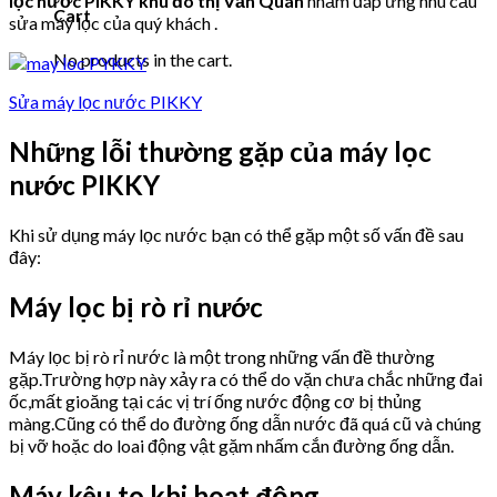
lọc nước PIKKY khu đô thị Văn Quán
nhằm đáp ứng nhu cầu
Cart
sửa máy lọc của quý khách .
No products in the cart.
Sửa máy lọc nước PIKKY
Những lỗi thường gặp của máy lọc
nước PIKKY
Khi sử dụng máy lọc nước bạn có thể gặp một số vấn đề sau
đây:
Máy lọc bị rò rỉ nước
Máy lọc bị rò rỉ nước là một trong những vấn đề thường
gặp.Trường hợp này xảy ra có thể do vặn chưa chắc những đai
ốc,mất gioăng tại các vị trí ống nước động cơ bị thủng
màng.Cũng có thể do đường ống dẫn nước đã quá cũ và chúng
bị vỡ hoặc do loai động vật gặm nhấm cắn đường ống dẫn.
Máy kêu to khi hoạt động