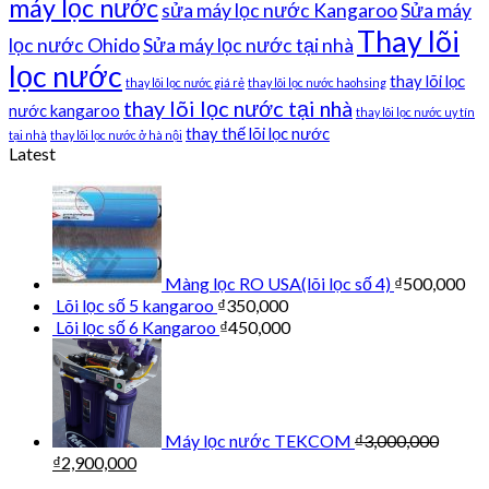
máy lọc nước
sửa máy lọc nước Kangaroo
Sửa máy
Thay lõi
lọc nước Ohido
Sửa máy lọc nước tại nhà
lọc nước
thay lõi lọc
thay lõi lọc nước giá rẻ
thay lõi lọc nước haohsing
thay lõi lọc nước tại nhà
nước kangaroo
thay lõi lọc nước uy tín
thay thế lõi lọc nước
tại nhà
thay lõi lọc nước ở hà nội
Latest
Màng lọc RO USA(lõi lọc số 4)
₫
500,000
Lõi lọc số 5 kangaroo
₫
350,000
Lõi lọc số 6 Kangaroo
₫
450,000
Máy lọc nước TEKCOM
₫
3,000,000
₫
2,900,000