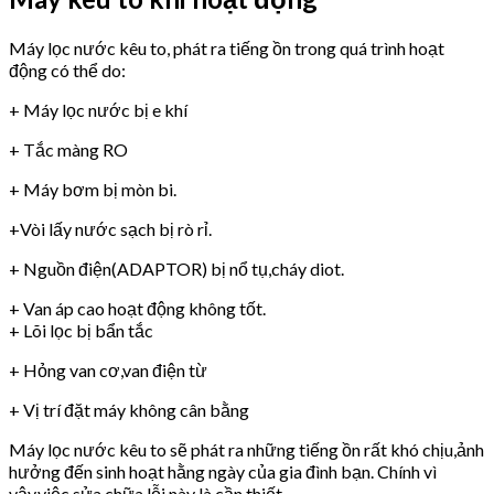
Máy lọc nước kêu to, phát ra tiếng ồn trong quá trình hoạt
động có thể do:
+ Máy lọc nước bị e khí
+ Tắc màng RO
+ Máy bơm bị mòn bi.
+Vòi lấy nước sạch bị rò rỉ.
+ Nguồn điện(ADAPTOR) bị nổ tụ,cháy diot.
+ Van áp cao hoạt động không tốt.
+ Lõi lọc bị bẩn tắc
+ Hỏng van cơ,van điện từ
+ Vị trí đặt máy không cân bằng
Máy lọc nước kêu to sẽ phát ra những tiếng ồn rất khó chịu,ảnh
hưởng đến sinh hoạt hằng ngày của gia đình bạn. Chính vì
vậy,việc sửa chữa lỗi này là cần thiết