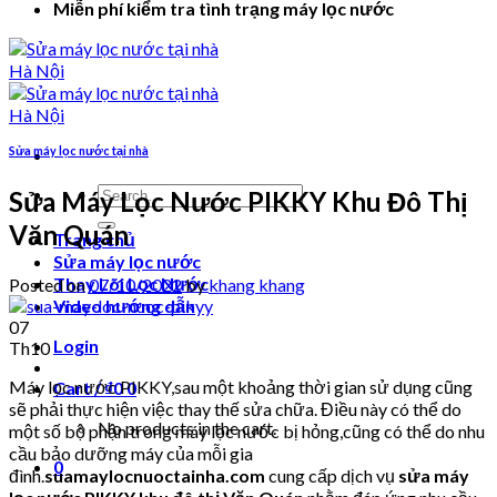
Miễn phí kiểm tra tình trạng máy lọc nước
Sửa máy lọc nước tại nhà
Search
Sửa Máy Lọc Nước PIKKY Khu Đô Thị
for:
Văn Quán
Trang chủ
Sửa máy lọc nước
Thay Lõi Lọc Nước
Posted on
07/10/2022
by
khang khang
Video hướng dẫn
07
Login
Th10
Máy lọc nước PIKKY,sau một khoảng thời gian sử dụng cũng
Cart /
₫
0
0
sẽ phải thực hiện việc thay thế sửa chữa. Điều này có thể do
No products in the cart.
một số bộ phận trong máy lọc nước bị hỏng,cũng có thể do nhu
cầu bảo dưỡng máy của mỗi gia
0
đình.
suamaylocnuoctainha.com
cung cấp dịch vụ
sửa máy