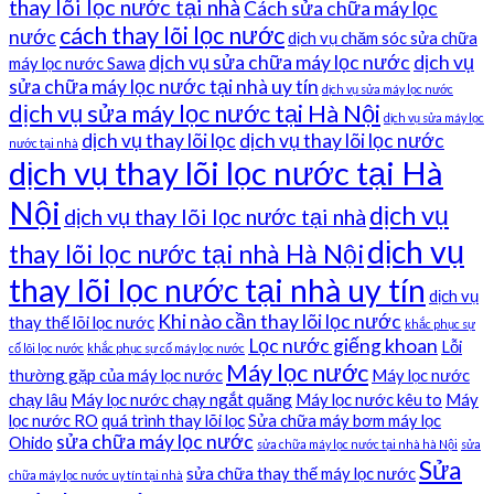
thay lõi lọc nước tại nhà
Cách sửa chữa máy lọc
cách thay lõi lọc nước
nước
dịch vụ chăm sóc sửa chữa
dịch vụ sửa chữa máy lọc nước
dịch vụ
máy lọc nước Sawa
sửa chữa máy lọc nước tại nhà uy tín
dịch vụ sửa máy lọc nước
dịch vụ sửa máy lọc nước tại Hà Nội
dịch vụ sửa máy lọc
dịch vụ thay lõi lọc
dịch vụ thay lõi lọc nước
nước tại nhà
dịch vụ thay lõi lọc nước tại Hà
Nội
dịch vụ
dịch vụ thay lõi lọc nước tại nhà
dịch vụ
thay lõi lọc nước tại nhà Hà Nội
thay lõi lọc nước tại nhà uy tín
dịch vụ
Khi nào cần thay lõi lọc nước
thay thế lõi lọc nước
khắc phục sự
Lọc nước giếng khoan
Lỗi
cố lõi lọc nước
khắc phục sự cố máy lọc nước
Máy lọc nước
thường gặp của máy lọc nước
Máy lọc nước
chạy lâu
Máy lọc nước chạy ngắt quãng
Máy lọc nước kêu to
Máy
lọc nước RO
quá trình thay lõi lọc
Sửa chữa máy bơm máy lọc
sửa chữa máy lọc nước
Ohido
sửa chữa máy lọc nước tại nhà hà Nội
sửa
Sửa
sửa chữa thay thế máy lọc nước
chữa máy lọc nước uy tín tại nhà