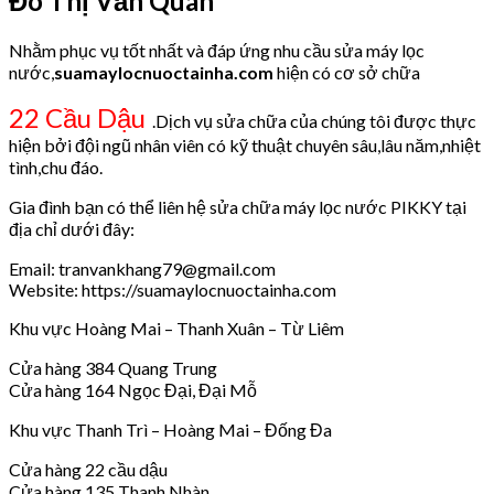
Đô Thị Văn Quán
Nhằm phục vụ tốt nhất và đáp ứng nhu cầu sửa máy lọc
nước,
suamaylocnuoctainha.com
hiện có cơ sở chữa
22 Cầu Dậu
.Dịch vụ sửa chữa của chúng tôi được thực
hiện bởi đội ngũ nhân viên có kỹ thuật chuyên sâu,lâu năm,nhiệt
tình,chu đáo.
Gia đình bạn có thể liên hệ sửa chữa máy lọc nước PIKKY tại
địa chỉ dưới đây:
Email: tranvankhang79@gmail.com
Website: https://suamaylocnuoctainha.com
Khu vực Hoàng Mai – Thanh Xuân – Từ Liêm
Cửa hàng 384 Quang Trung
Cửa hàng 164 Ngọc Đại, Đại Mỗ
Khu vực Thanh Trì – Hoàng Mai – Đống Đa
Cửa hàng 22 cầu dậu
Cửa hàng 135 Thanh Nhàn