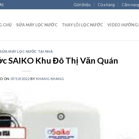
Giới thiệu
Cửa hàng
Cẩm nan
ỚC
G CHỦ
SỬA MÁY LỌC NƯỚC
THAY LÕI LỌC NƯỚC
VIDEO HƯỚNG
SỬA MÁY LỌC NƯỚC TẠI NHÀ
ớc SAIKO Khu Đô Thị Văn Quán
ED ON
07/10/2022
BY
KHANG KHANG