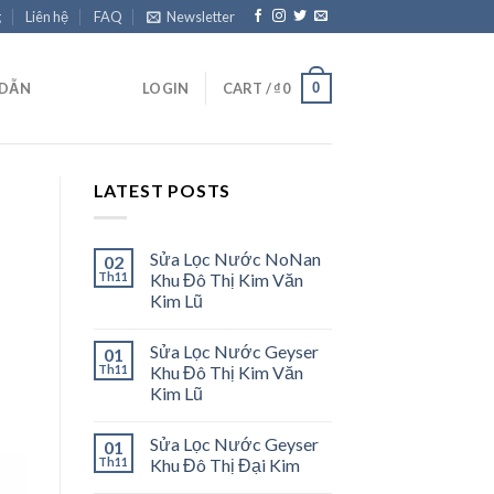
g
Liên hệ
FAQ
Newsletter
0
 DẪN
LOGIN
CART /
₫
0
LATEST POSTS
Sửa Lọc Nước NoNan
02
Th11
Khu Đô Thị Kim Văn
Kim Lũ
Sửa Lọc Nước Geyser
01
Th11
Khu Đô Thị Kim Văn
Kim Lũ
Sửa Lọc Nước Geyser
01
Th11
Khu Đô Thị Đại Kim