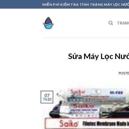
Skip
MIỄN PHÍ KIỂM TRA TÌNH TRẠNG MÁY LỌC NƯ
to
content
TRAN
Sửa Máy Lọc Nư
POST
07
Th10