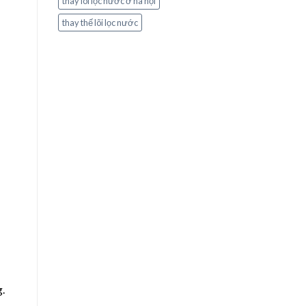
thay lõi lọc nước ở hà nội
thay thế lõi lọc nước
g.