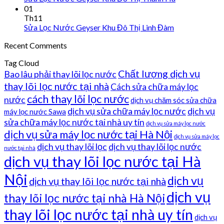
01
Th11
Sửa Lọc Nước Geyser Khu Đô Thị Linh Đàm
Recent Comments
Tag Cloud
Chất lượng dịch vụ
Bao lâu phải thay lõi lọc nước
thay lõi lọc nước tại nhà
Cách sửa chữa máy lọc
cách thay lõi lọc nước
nước
dịch vụ chăm sóc sửa chữa
dịch vụ sửa chữa máy lọc nước
dịch vụ
máy lọc nước Sawa
sửa chữa máy lọc nước tại nhà uy tín
dịch vụ sửa máy lọc nước
dịch vụ sửa máy lọc nước tại Hà Nội
dịch vụ sửa máy lọc
dịch vụ thay lõi lọc
dịch vụ thay lõi lọc nước
nước tại nhà
dịch vụ thay lõi lọc nước tại Hà
Nội
dịch vụ
dịch vụ thay lõi lọc nước tại nhà
dịch vụ
thay lõi lọc nước tại nhà Hà Nội
thay lõi lọc nước tại nhà uy tín
dịch vụ