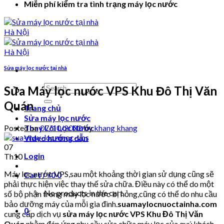
Miễn phí kiểm tra tình trạng máy lọc nước
Sửa máy lọc nước tại nhà
Search
Sửa Máy lọc nước VPS Khu Đô Thị Văn
for:
Quán
Trang chủ
Sửa máy lọc nước
Posted on
07/10/2022
by
khang khang
Thay Lõi Lọc Nước
Video hướng dẫn
07
Login
Th10
Máy lọc nước VPS,sau một khoảng thời gian sử dụng cũng sẽ
Cart /
₫
0
0
phải thực hiện việc thay thế sửa chữa. Điều này có thể do một
No products in the cart.
số bộ phận trong máy lọc nước bị hỏng,cũng có thể do nhu cầu
bảo dưỡng máy của mỗi gia đình.
suamaylocnuoctainha.com
0
cung cấp dịch vụ
sửa máy lọc nước VPS Khu Đô Thị Văn
Quán
nhằm đáp ứng nhu cầu sửa chữa máy lọc của quý khách .