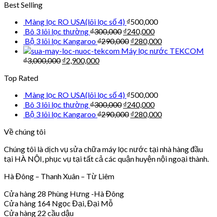
Best Selling
Màng lọc RO USA(lõi lọc số 4)
₫
500,000
Bô 3 lõi lọc thường
₫
300,000
₫
240,000
Bộ 3 lõi lọc Kangaroo
₫
290,000
₫
280,000
Máy lọc nước TEKCOM
₫
3,000,000
₫
2,900,000
Top Rated
Màng lọc RO USA(lõi lọc số 4)
₫
500,000
Bô 3 lõi lọc thường
₫
300,000
₫
240,000
Bộ 3 lõi lọc Kangaroo
₫
290,000
₫
280,000
Về chúng tôi
Chúng tôi là dịch vụ sửa chữa máy lọc nước tại nhà hàng đầu
tại HÀ NỘI, phục vụ tại tất cả các quận huyện nội ngoại thành.
Hà Đông – Thanh Xuân – Từ Liêm
Cửa hàng 28 Phùng Hưng -Hà Đông
Cửa hàng 164 Ngọc Đại, Đại Mỗ
Cửa hàng 22 cầu dậu