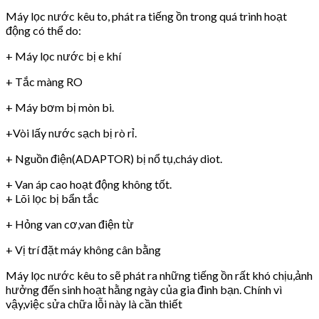
Máy lọc nước kêu to, phát ra tiếng ồn trong quá trình hoạt
động có thể do:
+ Máy lọc nước bị e khí
+ Tắc màng RO
+ Máy bơm bị mòn bi.
+Vòi lấy nước sạch bị rò rỉ.
+ Nguồn điện(ADAPTOR) bị nổ tụ,cháy diot.
+ Van áp cao hoạt động không tốt.
+ Lõi lọc bị bẩn tắc
+ Hỏng van cơ,van điện từ
+ Vị trí đặt máy không cân bằng
Máy lọc nước kêu to sẽ phát ra những tiếng ồn rất khó chịu,ảnh
hưởng đến sinh hoạt hằng ngày của gia đình bạn. Chính vì
vậy,việc sửa chữa lỗi này là cần thiết