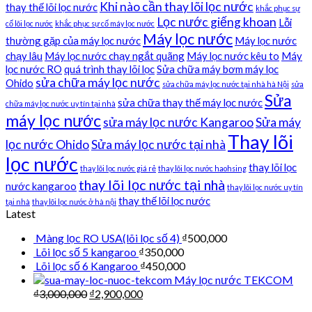
Khi nào cần thay lõi lọc nước
thay thế lõi lọc nước
khắc phục sự
Lọc nước giếng khoan
Lỗi
cố lõi lọc nước
khắc phục sự cố máy lọc nước
Máy lọc nước
thường gặp của máy lọc nước
Máy lọc nước
chạy lâu
Máy lọc nước chạy ngắt quãng
Máy lọc nước kêu to
Máy
lọc nước RO
quá trình thay lõi lọc
Sửa chữa máy bơm máy lọc
sửa chữa máy lọc nước
Ohido
sửa chữa máy lọc nước tại nhà hà Nội
sửa
Sửa
sửa chữa thay thế máy lọc nước
chữa máy lọc nước uy tín tại nhà
máy lọc nước
sửa máy lọc nước Kangaroo
Sửa máy
Thay lõi
lọc nước Ohido
Sửa máy lọc nước tại nhà
lọc nước
thay lõi lọc
thay lõi lọc nước giá rẻ
thay lõi lọc nước haohsing
thay lõi lọc nước tại nhà
nước kangaroo
thay lõi lọc nước uy tín
thay thế lõi lọc nước
tại nhà
thay lõi lọc nước ở hà nội
Latest
Màng lọc RO USA(lõi lọc số 4)
₫
500,000
Lõi lọc số 5 kangaroo
₫
350,000
Lõi lọc số 6 Kangaroo
₫
450,000
Máy lọc nước TEKCOM
₫
3,000,000
₫
2,900,000