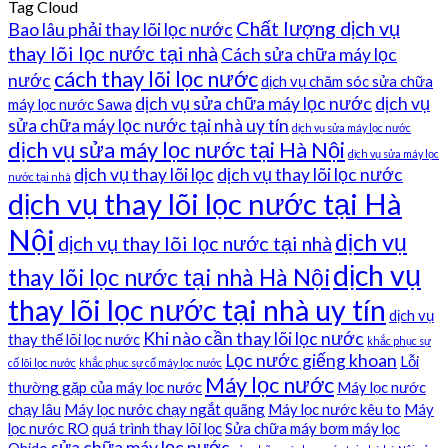
Tag Cloud
Chất lượng dịch vụ
Bao lâu phải thay lõi lọc nước
thay lõi lọc nước tại nhà
Cách sửa chữa máy lọc
cách thay lõi lọc nước
nước
dịch vụ chăm sóc sửa chữa
dịch vụ sửa chữa máy lọc nước
dịch vụ
máy lọc nước Sawa
sửa chữa máy lọc nước tại nhà uy tín
dịch vụ sửa máy lọc nước
dịch vụ sửa máy lọc nước tại Hà Nội
dịch vụ sửa máy lọc
dịch vụ thay lõi lọc
dịch vụ thay lõi lọc nước
nước tại nhà
dịch vụ thay lõi lọc nước tại Hà
Nội
dịch vụ
dịch vụ thay lõi lọc nước tại nhà
dịch vụ
thay lõi lọc nước tại nhà Hà Nội
thay lõi lọc nước tại nhà uy tín
dịch vụ
Khi nào cần thay lõi lọc nước
thay thế lõi lọc nước
khắc phục sự
Lọc nước giếng khoan
Lỗi
cố lõi lọc nước
khắc phục sự cố máy lọc nước
Máy lọc nước
thường gặp của máy lọc nước
Máy lọc nước
chạy lâu
Máy lọc nước chạy ngắt quãng
Máy lọc nước kêu to
Máy
lọc nước RO
quá trình thay lõi lọc
Sửa chữa máy bơm máy lọc
sửa chữa máy lọc nước
Ohido