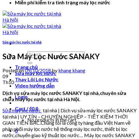
Miễn phí kiểm tra tình trạng máy lọc nước
Sửa máy lọc nước tại nhà
Search
Sửa Máy Lọc Nước SANAKY
for:
Trang chủ
Posted on
09/10/2018
by
khang khang
Sửa máy lọc nước
09
Thay Lõi Lọc Nước
Th10
Video hướng dẫn
Dịch vụ sửa máy lọc nước SANAKY tại nhà,chuyên sửa
Login
chữa máy lọc nước tại nhà Hà Nội.
Cart /
₫
0
0
Sửa máy lọc nước
tại nhà | Dịch vụ sửa máy lọc nước SANAKY
tại nhà | UY TÍN – CHUYÊN NGHIỆP – TIẾT KIỆM THỜI
No products in the cart.
GIAN TIỀN BẠC.Chúng tôi là công ty hàng đầu Việt Nam về
phân phối máy lọc nước hệ thống máy lọc nước, thiết bị lọc
0
nước,chuyển giao kỹ thuật lọc nước… Máy lọc nước SANAKY