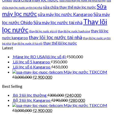
sửa chữa máy lọc nước tại nhà hà Nội
sửa
Sửa
sửa chữa thay thế máy lọc nước
chữa máy lọc nước uy tín tại nhà
máy lọc nước
sửa máy lọc nước Kangaroo
Sửa máy
Thay lõi
lọc nước Ohido
Sửa máy lọc nước tại nhà
lọc nước
thay lõi lọc
thay lõi lọc nước giá rẻ
thay lõi lọc nước haohsing
thay lõi lọc nước tại nhà
nước kangaroo
thay lõi lọc nước uy tín
thay thế lõi lọc nước
tại nhà
thay lõi lọc nước ở hà nội
Latest
Màng lọc RO USA(lõi lọc số 4)
₫
500,000
Lõi lọc số 5 kangaroo
₫
350,000
Lõi lọc số 6 Kangaroo
₫
450,000
Máy lọc nước TEKCOM
₫
3,000,000
₫
2,900,000
Best Selling
Bô 3 lõi lọc thường
₫
300,000
₫
240,000
Bộ 3 lõi lọc Kangaroo
₫
290,000
₫
280,000
Máy lọc nước TEKCOM
₫
3,000,000
₫
2,900,000