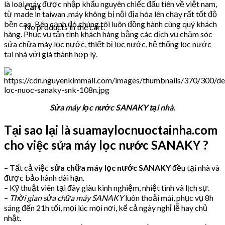
là loại máy được nhập khẩu nguyên chiếc đấu tiên về việt nam,
Cart
từ made in taiwan ,máy không bị nội địa hóa lên chạy rất tốt độ
bền cao. Bên cạnh đó chúng tôi luôn đồng hành cùng quý khách
No products in the cart.
hàng. Phục vụ tận tình khách hàng bằng các dịch vụ chăm sóc
sửa chữa máy lọc nước, thiết bị lọc nước, hệ thống lọc nước
tại nhà với giá thành hợp lý.
Sửa máy lọc nước SANAKY tại nhà.
Tại sao lại là suamaylocnuoctainha.com
cho việc sửa máy lọc nước SANAKY ?
– Tất cả việc
sửa chữa máy lọc nước SANAKY
đều tại nhà và
được bảo hành dài hạn.
– Kỹ thuật viên tại đây giàu kinh nghiệm, nhiệt tình và lịch sự.
–
Thời gian sửa chữa máy SANAKY
luôn thoải mái, phục vụ 8h
sáng đến 21h tối, mọi lúc mọi nơi, kể cả ngày nghỉ lễ hay chủ
nhật.