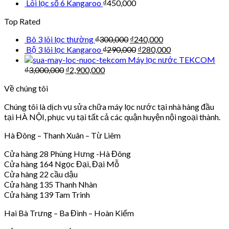
Lõi lọc số 6 Kangaroo
₫
450,000
Top Rated
Bô 3 lõi lọc thường
₫
300,000
₫
240,000
Bộ 3 lõi lọc Kangaroo
₫
290,000
₫
280,000
Máy lọc nước TEKCOM
₫
3,000,000
₫
2,900,000
Về chúng tôi
Chúng tôi là dịch vụ sửa chữa máy lọc nước tại nhà hàng đầu
tại HÀ NỘI, phục vụ tại tất cả các quận huyện nội ngoại thành.
Hà Đông – Thanh Xuân – Từ Liêm
Cửa hàng 28 Phùng Hưng -Hà Đông
Cửa hàng 164 Ngọc Đại, Đại Mỗ
Cửa hàng 22 cầu dậu
Cửa hàng 135 Thanh Nhàn
Cửa hàng 139 Tam Trinh
Hai Bà Trưng – Ba Đình – Hoàn Kiếm