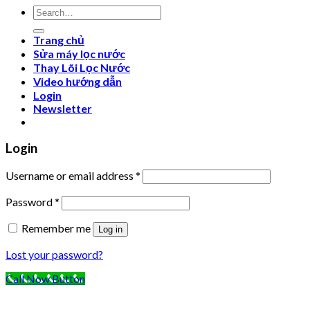
Search
for:
Trang chủ
Sửa máy lọc nước
Thay Lõi Lọc Nước
Video hướng dẫn
Login
Newsletter
Login
Username or email address
*
Password
*
Remember me
Log in
Lost your password?
Call Now Button