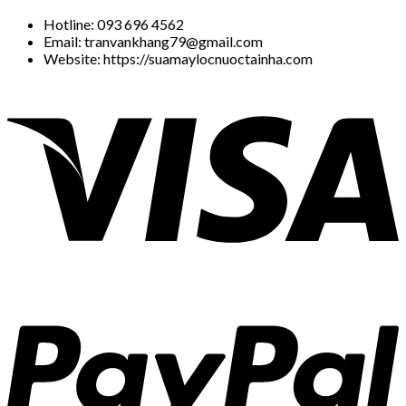
Hotline: 093 696 4562
Email: tranvankhang79@gmail.com
Website: https://suamaylocnuoctainha.com