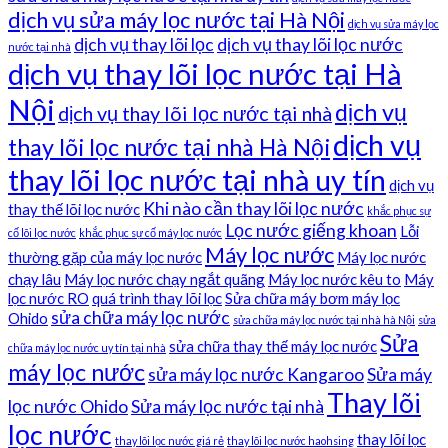
dịch vụ sửa máy lọc nước tại Hà Nội
dịch vụ sửa máy lọc
dịch vụ thay lõi lọc
dịch vụ thay lõi lọc nước
nước tại nhà
dịch vụ thay lõi lọc nước tại Hà
Nội
dịch vụ
dịch vụ thay lõi lọc nước tại nhà
dịch vụ
thay lõi lọc nước tại nhà Hà Nội
thay lõi lọc nước tại nhà uy tín
dịch vụ
Khi nào cần thay lõi lọc nước
thay thế lõi lọc nước
khắc phục sự
Lọc nước giếng khoan
Lỗi
cố lõi lọc nước
khắc phục sự cố máy lọc nước
Máy lọc nước
thường gặp của máy lọc nước
Máy lọc nước
chạy lâu
Máy lọc nước chạy ngắt quãng
Máy lọc nước kêu to
Máy
lọc nước RO
quá trình thay lõi lọc
Sửa chữa máy bơm máy lọc
sửa chữa máy lọc nước
Ohido
sửa chữa máy lọc nước tại nhà hà Nội
sửa
Sửa
sửa chữa thay thế máy lọc nước
chữa máy lọc nước uy tín tại nhà
máy lọc nước
sửa máy lọc nước Kangaroo
Sửa máy
Thay lõi
lọc nước Ohido
Sửa máy lọc nước tại nhà
lọc nước
thay lõi lọc
thay lõi lọc nước giá rẻ
thay lõi lọc nước haohsing