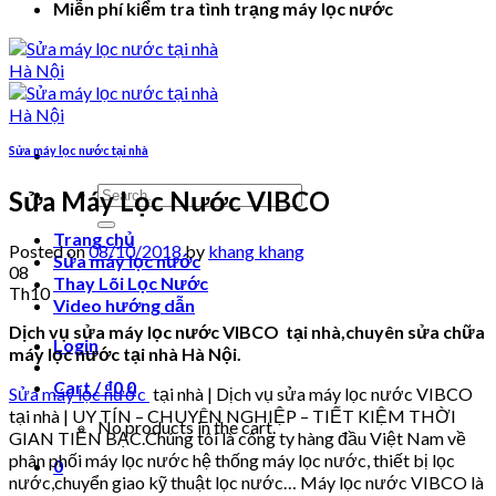
Miễn phí kiểm tra tình trạng máy lọc nước
Sửa máy lọc nước tại nhà
Search
Sửa Máy Lọc Nước VIBCO
for:
Trang chủ
Posted on
08/10/2018
by
khang khang
Sửa máy lọc nước
08
Thay Lõi Lọc Nước
Th10
Video hướng dẫn
Dịch vụ sửa máy lọc nước VIBCO tại nhà,chuyên sửa chữa
Login
máy lọc nước tại nhà Hà Nội.
Cart /
₫
0
0
Sửa máy lọc nước
tại nhà | Dịch vụ sửa máy lọc nước VIBCO
tại nhà | UY TÍN – CHUYÊN NGHIỆP – TIẾT KIỆM THỜI
No products in the cart.
GIAN TIỀN BẠC.Chúng tôi là công ty hàng đầu Việt Nam về
phân phối máy lọc nước hệ thống máy lọc nước, thiết bị lọc
0
nước,chuyển giao kỹ thuật lọc nước… Máy lọc nước VIBCO là