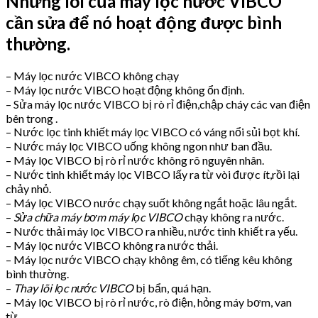
Những lỗi của máy lọc nước VIBCO
cần sửa để nó hoạt động được bình
thường.
– Máy lọc nước VIBCO không chạy
– Máy lọc nước VIBCO hoạt động không ổn định.
– Sửa máy lọc nước VIBCO bị rò rỉ điện,chập cháy các van điện
bên trong .
– Nước lọc tinh khiết máy lọc VIBCO có váng nổi sủi bọt khí.
– Nước máy lọc VIBCO uống không ngon như ban đầu.
– Máy lọc VIBCO bị rò rỉ nước không rõ nguyên nhân.
– Nước tinh khiết máy lọc VIBCO lấy ra từ vòi được ít,rồi lại
chảy nhỏ.
– Máy lọc VIBCO nước chạy suốt không ngắt hoặc lâu ngắt.
–
Sửa chữa máy bơm máy lọc VIBCO
chạy không ra nước.
– Nước thải máy lọc VIBCO ra nhiều, nước tinh khiết ra yếu.
– Máy lọc nước VIBCO không ra nước thải.
– Máy lọc nước VIBCO chạy không êm, có tiếng kêu không
bình thường.
–
Thay lõi lọc nước VIBCO
bị bẩn, quá hạn.
– Máy lọc VIBCO bị rò rỉ nước, rò điện, hỏng máy bơm, van
từ…