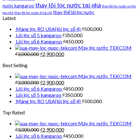
thay lõi lọc nước tại nhà
nước kangaroo
thay lõi lọc nước uy tín
thay thế lõi lọc nước
tại nhà
thay lõi lọc nước ở hà nội
Latest
Màng lọc RO USA(lõi lọc số 4)
₫
500,000
Lõi lọc số 5 kangaroo
₫
350,000
Lõi lọc số 6 Kangaroo
₫
450,000
Máy lọc nước TEKCOM
₫
3,000,000
₫
2,900,000
Best Selling
Máy lọc nước TEKCOM
₫
3,000,000
₫
2,900,000
Lõi lọc số 6 Kangaroo
₫
450,000
Lõi lọc số 5 kangaroo
₫
350,000
Màng lọc RO USA(lõi lọc số 4)
₫
500,000
Top Rated
Máy lọc nước TEKCOM
₫
3,000,000
₫
2,900,000
Lõi lọc số 6 Kangaroo
₫
450,000