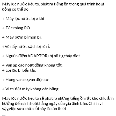
Máy lọc nước kêu to, phát ra tiếng ồn trong quá trình hoạt
động có thể do:
+ Máy lọc nước bị e khí
+ Tắc màng RO
+ Máy bơm bị mòn bi.
+Vòi lấy nước sạch bị rò rỉ.
+ Nguồn điện(ADAPTOR) bị nổ tụ,cháy diot.
+ Van áp cao hoạt động không tốt.
+ Lõi lọc bị bẩn tắc
+ Hỏng van cơ,van điện từ
+ Vị trí đặt máy không cân bằng
Máy lọc nước kêu to sẽ phát ra những tiếng ồn rất khó chịu,ảnh
hưởng đến sinh hoạt hằng ngày của gia đình bạn. Chính vì
vậy,việc sửa chữa lỗi này là cần thiết