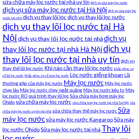
sửa chữa máy lọc nước tại nhà uy tín
dịch vụ sửa máy lọc nước
dịch vụ sửa máy lọc nước tại Hà Nội
dịch vụ sửa máy lọc
dịch vụ thay lõi lọc
dịch vụ thay lõi lọc nước
nước tại nhà
dịch vụ thay lõi lọc nước tại Hà
Nội
dịch vụ
dịch vụ thay lõi lọc nước tại nhà
dịch vụ
thay lõi lọc nước tại nhà Hà Nội
thay lõi lọc nước tại nhà uy tín
dịch vụ
Khi nào cần thay lõi lọc nước
thay thế lõi lọc nước
khắc phục sự
Lọc nước giếng khoan
Lỗi
cố lõi lọc nước
khắc phục sự cố máy lọc nước
Máy lọc nước
thường gặp của máy lọc nước
Máy lọc nước
chạy lâu
Máy lọc nước chạy ngắt quãng
Máy lọc nước kêu to
Máy
lọc nước RO
quá trình thay lõi lọc
Sửa chữa máy bơm máy lọc
sửa chữa máy lọc nước
Ohido
sửa chữa máy lọc nước tại nhà hà Nội
sửa
Sửa
sửa chữa thay thế máy lọc nước
chữa máy lọc nước uy tín tại nhà
máy lọc nước
sửa máy lọc nước Kangaroo
Sửa máy
Thay lõi
lọc nước Ohido
Sửa máy lọc nước tại nhà
lọc nước