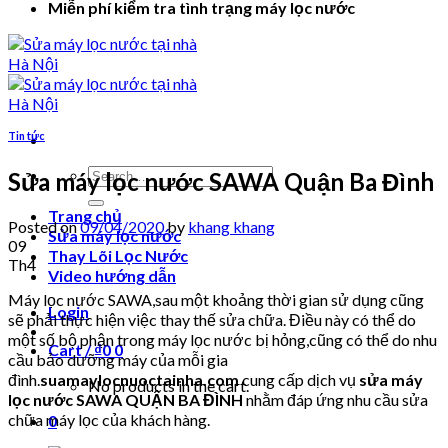
Miễn phí kiểm tra tình trạng máy lọc nước
Tin tức
Search
Sửa máy lọc nước SAWA Quận Ba Đình
for:
Trang chủ
Posted on
09/04/2020
by
khang khang
Sửa máy lọc nước
09
Thay Lõi Lọc Nước
Th4
Video hướng dẫn
Máy lọc nước SAWA,sau một khoảng thời gian sử dụng cũng
Login
sẽ phải thực hiện việc thay thế sửa chữa. Điều này có thể do
một số bộ phận trong máy lọc nước bị hỏng,cũng có thể do nhu
Cart /
₫
0
0
cầu bảo dưỡng máy của mỗi gia
đình.
suamaylocnuoctainha.com
cung cấp dịch vụ
sửa máy
No products in the cart.
lọc nước SAWA QUẬN BA ĐÌNH
nhằm đáp ứng nhu cầu sửa
chữa máy lọc của khách hàng.
0