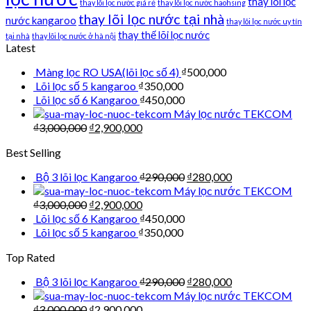
thay lõi lọc
thay lõi lọc nước giá rẻ
thay lõi lọc nước haohsing
thay lõi lọc nước tại nhà
nước kangaroo
thay lõi lọc nước uy tín
thay thế lõi lọc nước
tại nhà
thay lõi lọc nước ở hà nội
Latest
Màng lọc RO USA(lõi lọc số 4)
₫
500,000
Lõi lọc số 5 kangaroo
₫
350,000
Lõi lọc số 6 Kangaroo
₫
450,000
Máy lọc nước TEKCOM
₫
3,000,000
₫
2,900,000
Best Selling
Bộ 3 lõi lọc Kangaroo
₫
290,000
₫
280,000
Máy lọc nước TEKCOM
₫
3,000,000
₫
2,900,000
Lõi lọc số 6 Kangaroo
₫
450,000
Lõi lọc số 5 kangaroo
₫
350,000
Top Rated
Bộ 3 lõi lọc Kangaroo
₫
290,000
₫
280,000
Máy lọc nước TEKCOM
₫
3,000,000
₫
2,900,000