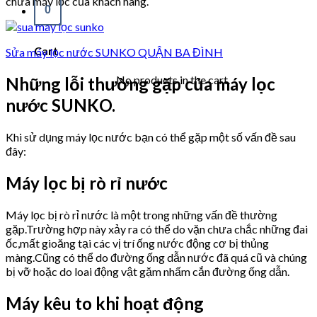
chữa máy lọc của khách hàng.
0
Cart
Sửa máy lọc nước SUNKO QUẬN BA ĐÌNH
No products in the cart.
Những lỗi thường gặp của máy lọc
nước SUNKO.
Khi sử dụng máy lọc nước bạn có thể gặp một số vấn đề sau
đây:
Máy lọc bị rò rỉ nước
Máy lọc bị rò rỉ nước là một trong những vấn đề thường
gặp.Trường hợp này xảy ra có thể do vặn chưa chắc những đai
ốc,mất gioăng tại các vị trí ống nước động cơ bị thủng
màng.Cũng có thể do đường ống dẫn nước đã quá cũ và chúng
bị vỡ hoặc do loai động vật gặm nhấm cắn đường ống dẫn.
Máy kêu to khi hoạt động