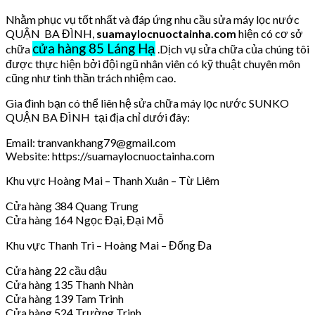
Nhằm phục vụ tốt nhất và đáp ứng nhu cầu sửa máy lọc nước
QUẬN BA ĐÌNH,
suamaylocnuoctainha.com
hiện có cơ sở
cửa hàng 85 Láng Hạ
chữa
.Dịch vụ sửa chữa của chúng tôi
được thực hiện bởi đội ngũ nhân viên có kỹ thuật chuyên môn
cũng như tinh thần trách nhiệm cao.
Gia đình bạn có thể liên hệ sửa chữa máy lọc nước SUNKO
QUẬN BA ĐÌNH tại địa chỉ dưới đây:
Email: tranvankhang79@gmail.com
Website: https://suamaylocnuoctainha.com
Khu vực Hoàng Mai – Thanh Xuân – Từ Liêm
Cửa hàng 384 Quang Trung
Cửa hàng 164 Ngọc Đại, Đại Mỗ
Khu vực Thanh Trì – Hoàng Mai – Đống Đa
Cửa hàng 22 cầu dậu
Cửa hàng 135 Thanh Nhàn
Cửa hàng 139 Tam Trinh
Cửa hàng 524 Trường Trinh