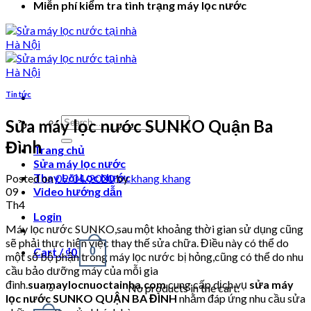
Miễn phí kiểm tra tình trạng máy lọc nước
Tin tức
Search
Sửa máy lọc nước SUNKO Quận Ba
for:
Đình
Trang chủ
Sửa máy lọc nước
Thay Lõi Lọc Nước
Posted on
09/04/2020
by
khang khang
09
Video hướng dẫn
Th4
Login
Máy lọc nước SUNKO,sau một khoảng thời gian sử dụng cũng
sẽ phải thực hiện việc thay thế sửa chữa. Điều này có thể do
Cart /
₫
0
0
một số bộ phận trong máy lọc nước bị hỏng,cũng có thể do nhu
cầu bảo dưỡng máy của mỗi gia
đình.
suamaylocnuoctainha.com
cung cấp dịch vụ
sửa máy
No products in the cart.
lọc nước SUNKO QUẬN BA ĐÌNH
nhằm đáp ứng nhu cầu sửa