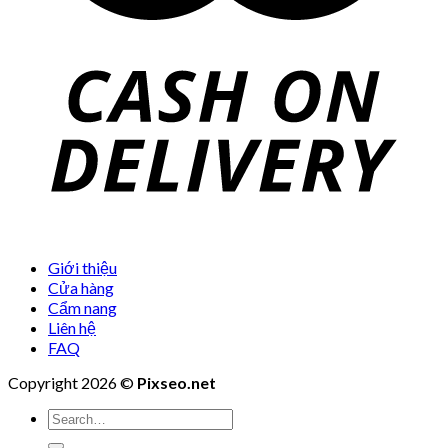
Giới thiệu
Cửa hàng
Cẩm nang
Liên hệ
FAQ
Copyright 2026 ©
Pixseo.net
Search
for: