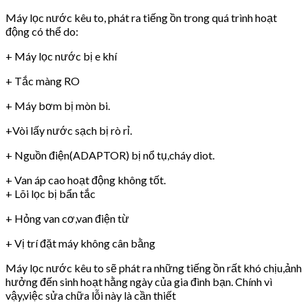
Máy lọc nước kêu to, phát ra tiếng ồn trong quá trình hoạt
động có thể do:
+ Máy lọc nước bị e khí
+ Tắc màng RO
+ Máy bơm bị mòn bi.
+Vòi lấy nước sạch bị rò rỉ.
+ Nguồn điện(ADAPTOR) bị nổ tụ,cháy diot.
+ Van áp cao hoạt động không tốt.
+ Lõi lọc bị bẩn tắc
+ Hỏng van cơ,van điện từ
+ Vị trí đặt máy không cân bằng
Máy lọc nước kêu to sẽ phát ra những tiếng ồn rất khó chịu,ảnh
hưởng đến sinh hoạt hằng ngày của gia đình bạn. Chính vì
vậy,việc sửa chữa lỗi này là cần thiết