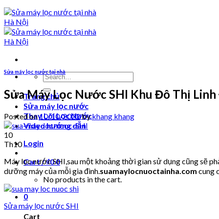
Sửa máy lọc nước tại nhà
Search
for:
Sửa Máy Lọc Nước SHI Khu Đô Thị Linh
Trang chủ
Sửa máy lọc nước
Thay Lõi Lọc Nước
Posted on
10/10/2022
by
khang khang
Video hướng dẫn
10
Login
Th10
Máy lọc nước SHI,sau một khoảng thời gian sử dụng cũng sẽ phải
Cart /
₫
0
0
dưỡng máy của mỗi gia đình.
suamaylocnuoctainha.com
cung c
No products in the cart.
0
Sửa máy lọc nước SHI
Cart