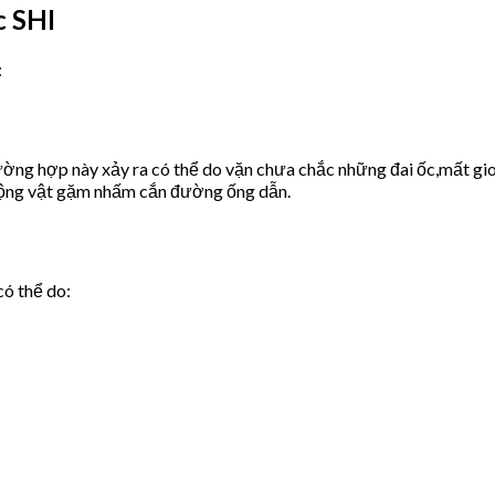
c SHI
:
ờng hợp này xảy ra có thể do vặn chưa chắc những đai ốc,mất gio
động vật gặm nhấm cắn đường ống dẫn.
có thể do: