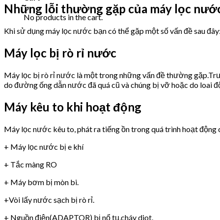
Những lỗi thường gặp của máy lọc nướ
No products in the cart.
Khi sử dụng máy lọc nước bạn có thể gặp một số vấn đề sau đây
Máy lọc bị rò rỉ nước
Máy lọc bị rò rỉ nước là một trong những vấn đề thường gặp.Trư
do đường ống dẫn nước đã quá cũ và chúng bị vỡ hoặc do loai 
Máy kêu to khi hoạt động
Máy lọc nước kêu to, phát ra tiếng ồn trong quá trình hoạt động 
+ Máy lọc nước bị e khí
+ Tắc màng RO
+ Máy bơm bị mòn bi.
+Vòi lấy nước sạch bị rò rỉ.
+ Nguồn điện(ADAPTOR) bị nổ tụ,cháy diot.