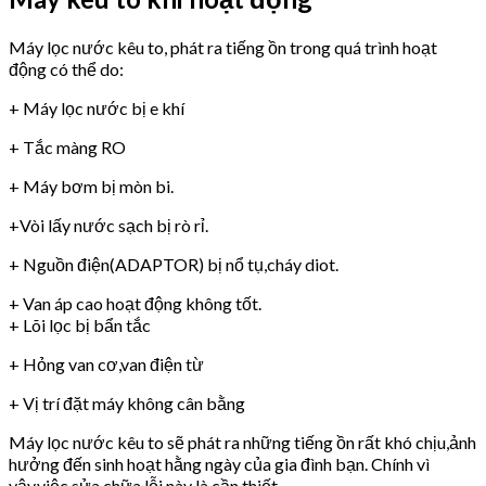
Máy lọc nước kêu to, phát ra tiếng ồn trong quá trình hoạt
động có thể do:
+ Máy lọc nước bị e khí
+ Tắc màng RO
+ Máy bơm bị mòn bi.
+Vòi lấy nước sạch bị rò rỉ.
+ Nguồn điện(ADAPTOR) bị nổ tụ,cháy diot.
+ Van áp cao hoạt động không tốt.
+ Lõi lọc bị bẩn tắc
+ Hỏng van cơ,van điện từ
+ Vị trí đặt máy không cân bằng
Máy lọc nước kêu to sẽ phát ra những tiếng ồn rất khó chịu,ảnh
hưởng đến sinh hoạt hằng ngày của gia đình bạn. Chính vì
vậy,việc sửa chữa lỗi này là cần thiết