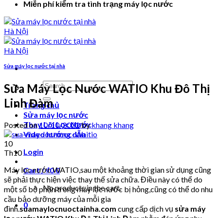
Miễn phí kiểm tra tình trạng máy lọc nước
Sửa máy lọc nước tại nhà
Search
Sửa Máy Lọc Nước WATIO Khu Đô Thị
for:
Linh Đàm
Trang chủ
Sửa máy lọc nước
Thay Lõi Lọc Nước
Posted on
10/10/2022
by
khang khang
Video hướng dẫn
10
Login
Th10
Máy lọc nước WATIO,sau một khoảng thời gian sử dụng cũng
Cart /
₫
0
0
sẽ phải thực hiện việc thay thế sửa chữa. Điều này có thể do
No products in the cart.
một số bộ phận trong máy lọc nước bị hỏng,cũng có thể do nhu
cầu bảo dưỡng máy của mỗi gia
0
đình.
suamaylocnuoctainha.com
cung cấp dịch vụ
sửa máy