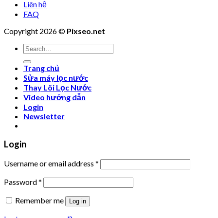
Liên hệ
FAQ
Copyright 2026 ©
Pixseo.net
Search
for:
Trang chủ
Sửa máy lọc nước
Thay Lõi Lọc Nước
Video hướng dẫn
Login
Newsletter
Login
Username or email address
*
Password
*
Remember me
Log in