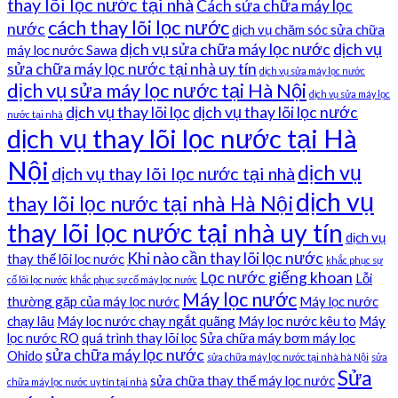
thay lõi lọc nước tại nhà
Cách sửa chữa máy lọc
cách thay lõi lọc nước
nước
dịch vụ chăm sóc sửa chữa
dịch vụ sửa chữa máy lọc nước
dịch vụ
máy lọc nước Sawa
sửa chữa máy lọc nước tại nhà uy tín
dịch vụ sửa máy lọc nước
dịch vụ sửa máy lọc nước tại Hà Nội
dịch vụ sửa máy lọc
dịch vụ thay lõi lọc
dịch vụ thay lõi lọc nước
nước tại nhà
dịch vụ thay lõi lọc nước tại Hà
Nội
dịch vụ
dịch vụ thay lõi lọc nước tại nhà
dịch vụ
thay lõi lọc nước tại nhà Hà Nội
thay lõi lọc nước tại nhà uy tín
dịch vụ
Khi nào cần thay lõi lọc nước
thay thế lõi lọc nước
khắc phục sự
Lọc nước giếng khoan
Lỗi
cố lõi lọc nước
khắc phục sự cố máy lọc nước
Máy lọc nước
thường gặp của máy lọc nước
Máy lọc nước
chạy lâu
Máy lọc nước chạy ngắt quãng
Máy lọc nước kêu to
Máy
lọc nước RO
quá trình thay lõi lọc
Sửa chữa máy bơm máy lọc
sửa chữa máy lọc nước
Ohido
sửa chữa máy lọc nước tại nhà hà Nội
sửa
Sửa
sửa chữa thay thế máy lọc nước
chữa máy lọc nước uy tín tại nhà