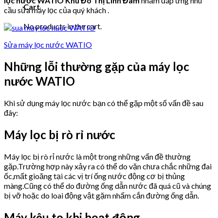
lọc nước WATIO Khu Đô Thị Linh Đàm
nhằm đáp ứng nhu
Cart
cầu sửa máy lọc của quý khách .
No products in the cart.
Sửa máy lọc nước WATIO
Những lỗi thường gặp của máy lọc
nước WATIO
Khi sử dụng máy lọc nước bạn có thể gặp một số vấn đề sau
đây:
Máy lọc bị rò rỉ nước
Máy lọc bị rò rỉ nước là một trong những vấn đề thường
gặp.Trường hợp này xảy ra có thể do vặn chưa chắc những đai
ốc,mất gioăng tại các vị trí ống nước động cơ bị thủng
màng.Cũng có thể do đường ống dẫn nước đã quá cũ và chúng
bị vỡ hoặc do loai động vật gặm nhấm cắn đường ống dẫn.
Máy kêu to khi hoạt động