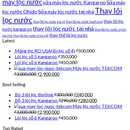
máy lọc nước
sửa máy lọc nước Kangaroo
Sửa máy
Thay lõi
lọc nước Ohido
Sửa máy lọc nước tại nhà
lọc nước
thay lõi lọc
thay lõi lọc nước giá rẻ
thay lõi lọc nước haohsing
thay lõi lọc nước tại nhà
nước kangaroo
thay lõi lọc nước uy tín
thay thế lõi lọc nước
tại nhà
thay lõi lọc nước ở hà nội
Latest
Màng lọc RO USA(lõi lọc số 4)
₫
500,000
Lõi lọc số 5 kangaroo
₫
350,000
Lõi lọc số 6 Kangaroo
₫
450,000
Máy lọc nước TEKCOM
₫
3,000,000
₫
2,900,000
Best Selling
Bô 3 lõi lọc thường
₫
300,000
₫
240,000
Bộ 3 lõi lọc Kangaroo
₫
290,000
₫
280,000
Máy lọc nước TEKCOM
₫
3,000,000
₫
2,900,000
Lõi lọc số 6 Kangaroo
₫
450,000
Top Rated