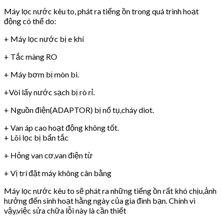
Máy lọc nước kêu to, phát ra tiếng ồn trong quá trình hoạt
động có thể do:
+ Máy lọc nước bị e khí
+ Tắc màng RO
+ Máy bơm bị mòn bi.
+Vòi lấy nước sạch bị rò rỉ.
+ Nguồn điện(ADAPTOR) bị nổ tụ,cháy diot.
+ Van áp cao hoạt động không tốt.
+ Lõi lọc bị bẩn tắc
+ Hỏng van cơ,van điện từ
+ Vị trí đặt máy không cân bằng
Máy lọc nước kêu to sẽ phát ra những tiếng ồn rất khó chịu,ảnh
hưởng đến sinh hoạt hằng ngày của gia đình bạn. Chính vì
vậy,việc sửa chữa lỗi này là cần thiết