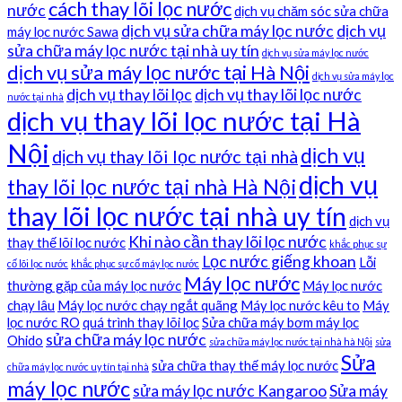
cách thay lõi lọc nước
nước
dịch vụ chăm sóc sửa chữa
dịch vụ sửa chữa máy lọc nước
dịch vụ
máy lọc nước Sawa
sửa chữa máy lọc nước tại nhà uy tín
dịch vụ sửa máy lọc nước
dịch vụ sửa máy lọc nước tại Hà Nội
dịch vụ sửa máy lọc
dịch vụ thay lõi lọc
dịch vụ thay lõi lọc nước
nước tại nhà
dịch vụ thay lõi lọc nước tại Hà
Nội
dịch vụ
dịch vụ thay lõi lọc nước tại nhà
dịch vụ
thay lõi lọc nước tại nhà Hà Nội
thay lõi lọc nước tại nhà uy tín
dịch vụ
Khi nào cần thay lõi lọc nước
thay thế lõi lọc nước
khắc phục sự
Lọc nước giếng khoan
Lỗi
cố lõi lọc nước
khắc phục sự cố máy lọc nước
Máy lọc nước
thường gặp của máy lọc nước
Máy lọc nước
chạy lâu
Máy lọc nước chạy ngắt quãng
Máy lọc nước kêu to
Máy
lọc nước RO
quá trình thay lõi lọc
Sửa chữa máy bơm máy lọc
sửa chữa máy lọc nước
Ohido
sửa chữa máy lọc nước tại nhà hà Nội
sửa
Sửa
sửa chữa thay thế máy lọc nước
chữa máy lọc nước uy tín tại nhà
máy lọc nước
sửa máy lọc nước Kangaroo
Sửa máy