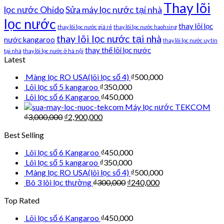
Thay lõi
lọc nước Ohido
Sửa máy lọc nước tại nhà
lọc nước
thay lõi lọc
thay lõi lọc nước giá rẻ
thay lõi lọc nước haohsing
thay lõi lọc nước tại nhà
nước kangaroo
thay lõi lọc nước uy tín
thay thế lõi lọc nước
tại nhà
thay lõi lọc nước ở hà nội
Latest
Màng lọc RO USA(lõi lọc số 4)
₫
500,000
Lõi lọc số 5 kangaroo
₫
350,000
Lõi lọc số 6 Kangaroo
₫
450,000
Máy lọc nước TEKCOM
₫
3,000,000
₫
2,900,000
Best Selling
Lõi lọc số 6 Kangaroo
₫
450,000
Lõi lọc số 5 kangaroo
₫
350,000
Màng lọc RO USA(lõi lọc số 4)
₫
500,000
Bô 3 lõi lọc thường
₫
300,000
₫
240,000
Top Rated
Lõi lọc số 6 Kangaroo
₫
450,000