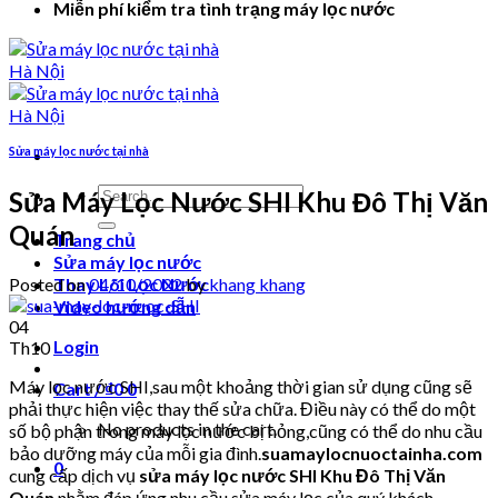
Miễn phí kiểm tra tình trạng máy lọc nước
Sửa máy lọc nước tại nhà
Search
Sửa Máy Lọc Nước SHI Khu Đô Thị Văn
for:
Quán
Trang chủ
Sửa máy lọc nước
Posted on
04/10/2022
by
khang khang
Thay Lõi Lọc Nước
Video hướng dẫn
04
Login
Th10
Máy lọc nước SHI,sau một khoảng thời gian sử dụng cũng sẽ
Cart /
₫
0
0
phải thực hiện việc thay thế sửa chữa. Điều này có thể do một
No products in the cart.
số bộ phận trong máy lọc nước bị hỏng,cũng có thể do nhu cầu
bảo dưỡng máy của mỗi gia đình.
suamaylocnuoctainha.com
0
cung cấp dịch vụ
sửa máy lọc nước SHI Khu Đô Thị Văn
Quán
nhằm đáp ứng nhu cầu sửa máy lọc của quý khách .