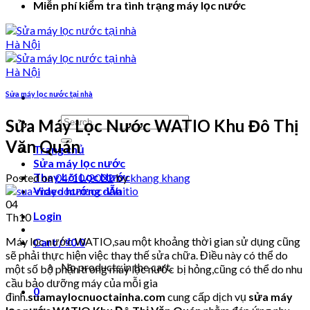
Miễn phí kiểm tra tình trạng máy lọc nước
Sửa máy lọc nước tại nhà
Search
Sửa Máy Lọc Nước WATIO Khu Đô Thị
for:
Văn Quán
Trang chủ
Sửa máy lọc nước
Thay Lõi Lọc Nước
Posted on
04/10/2022
by
khang khang
Video hướng dẫn
04
Login
Th10
Máy lọc nước WATIO,sau một khoảng thời gian sử dụng cũng
Cart /
₫
0
0
sẽ phải thực hiện việc thay thế sửa chữa. Điều này có thể do
No products in the cart.
một số bộ phận trong máy lọc nước bị hỏng,cũng có thể do nhu
cầu bảo dưỡng máy của mỗi gia
0
đình.
suamaylocnuoctainha.com
cung cấp dịch vụ
sửa máy