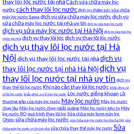
thay lõi lọc nước tại nhà
Cách sửa chữa máy lọc
cách thay lõi lọc nước
nước
dịch vụ chăm sóc sửa chữa
dịch vụ sửa chữa máy lọc nước
dịch vụ
máy lọc nước Sawa
sửa chữa máy lọc nước tại nhà uy tín
dịch vụ sửa máy lọc nước
dịch vụ sửa máy lọc nước tại Hà Nội
dịch vụ sửa máy lọc
dịch vụ thay lõi lọc
dịch vụ thay lõi lọc nước
nước tại nhà
dịch vụ thay lõi lọc nước tại Hà
Nội
dịch vụ
dịch vụ thay lõi lọc nước tại nhà
dịch vụ
thay lõi lọc nước tại nhà Hà Nội
thay lõi lọc nước tại nhà uy tín
dịch vụ
Khi nào cần thay lõi lọc nước
thay thế lõi lọc nước
khắc phục sự
Lọc nước giếng khoan
Lỗi
cố lõi lọc nước
khắc phục sự cố máy lọc nước
Máy lọc nước
thường gặp của máy lọc nước
Máy lọc nước
chạy lâu
Máy lọc nước chạy ngắt quãng
Máy lọc nước kêu to
Máy
lọc nước RO
quá trình thay lõi lọc
Sửa chữa máy bơm máy lọc
sửa chữa máy lọc nước
Ohido
sửa chữa máy lọc nước tại nhà hà Nội
sửa
Sửa
sửa chữa thay thế máy lọc nước
chữa máy lọc nước uy tín tại nhà