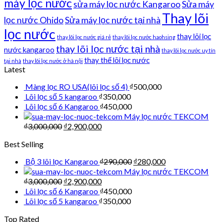
máy lọc nước
sửa máy lọc nước Kangaroo
Sửa máy
Thay lõi
lọc nước Ohido
Sửa máy lọc nước tại nhà
lọc nước
thay lõi lọc
thay lõi lọc nước giá rẻ
thay lõi lọc nước haohsing
thay lõi lọc nước tại nhà
nước kangaroo
thay lõi lọc nước uy tín
thay thế lõi lọc nước
tại nhà
thay lõi lọc nước ở hà nội
Latest
Màng lọc RO USA(lõi lọc số 4)
₫
500,000
Lõi lọc số 5 kangaroo
₫
350,000
Lõi lọc số 6 Kangaroo
₫
450,000
Máy lọc nước TEKCOM
₫
3,000,000
₫
2,900,000
Best Selling
Bộ 3 lõi lọc Kangaroo
₫
290,000
₫
280,000
Máy lọc nước TEKCOM
₫
3,000,000
₫
2,900,000
Lõi lọc số 6 Kangaroo
₫
450,000
Lõi lọc số 5 kangaroo
₫
350,000
Top Rated