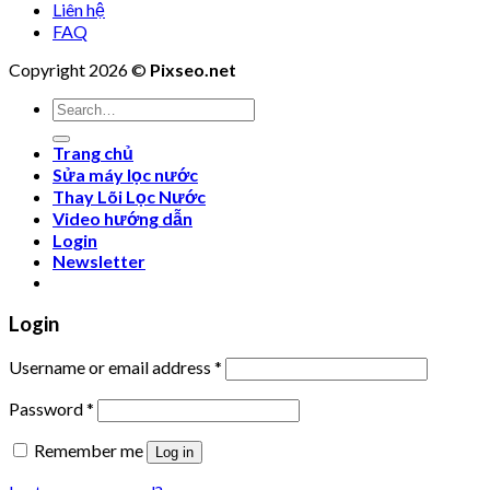
Liên hệ
FAQ
Copyright 2026 ©
Pixseo.net
Search
for:
Trang chủ
Sửa máy lọc nước
Thay Lõi Lọc Nước
Video hướng dẫn
Login
Newsletter
Login
Username or email address
*
Password
*
Remember me
Log in