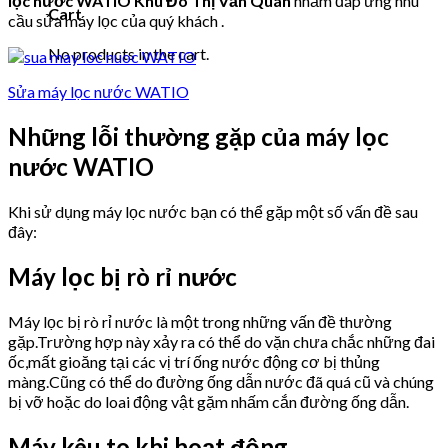
lọc nước WATIO Khu Đô Thị Văn Quán
nhằm đáp ứng nhu
Cart
cầu sửa máy lọc của quý khách .
No products in the cart.
Sửa máy lọc nước WATIO
Những lỗi thường gặp của máy lọc
nước WATIO
Khi sử dụng máy lọc nước bạn có thể gặp một số vấn đề sau
đây:
Máy lọc bị rò rỉ nước
Máy lọc bị rò rỉ nước là một trong những vấn đề thường
gặp.Trường hợp này xảy ra có thể do vặn chưa chắc những đai
ốc,mất gioăng tại các vị trí ống nước động cơ bị thủng
màng.Cũng có thể do đường ống dẫn nước đã quá cũ và chúng
bị vỡ hoặc do loai động vật gặm nhấm cắn đường ống dẫn.
Máy kêu to khi hoạt động