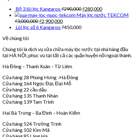
Bộ 3 lõi lọc Kangaroo
₫
290,000
₫
280,000
Máy lọc nước TEKCOM
₫
3,000,000
₫
2,900,000
Lõi lọc số 6 Kangaroo
₫
450,000
Về chúng tôi
Chúng tôi là dịch vụ sửa chữa máy lọc nước tại nhà hàng đầu
tại HÀ NỘI, phục vụ tại tất cả các quận huyện nội ngoại thành.
Hà Đông – Thanh Xuân – Từ Liêm
Cửa hàng 28 Phùng Hưng -Hà Đông
Cửa hàng 164 Ngọc Đại, Đại Mỗ
Cửa hàng 22 cầu dậu
Cửa hàng 135 Thanh Nhàn
Cửa hàng 139 Tam Trinh
Hai Bà Trưng – Ba Đình – Hoàn Kiếm
Cửa hàng 524 Trường Trinh
Cửa hàng 102 Kim Mã
Cửa hàng 85 Láng Hạ