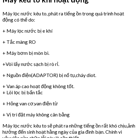
Máy lọc nước kêu to, phát ra tiếng ồn trong quá trình hoạt
động có thể do:
+ Máy lọc nước bị e khí
+ Tắc màng RO
+ Máy bơm bị mòn bi.
+Vòi lấy nước sạch bị rò rỉ.
+ Nguồn điện(ADAPTOR) bị nổ tụ,cháy diot.
+ Van áp cao hoạt động không tốt.
+ Lõi lọc bị bẩn tắc
+ Hỏng van cơ,van điện từ
+ Vị trí đặt máy không cân bằng
Máy lọc nước kêu to sẽ phát ra những tiếng ồn rất khó chịu,ảnh
hưởng đến sinh hoạt hằng ngày của gia đình bạn. Chính vì
vậy,việc sửa chữa lỗi này là cần thiết