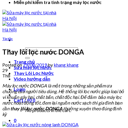
Miễn phí kiểm tra tình trạng máy lọc nước
Tin tức
Search
Thay lõi lọc nước DONGA
for:
Trang chủ
Posted on
29/08/2019
by
khang khang
Sửa máy lọc nước
29
Thay Lõi Lọc Nước
Th8
Video hướng dẫn
Máy lọc nước DONGA là một trong những sản phẩm ưa
Login
chuộng của người tiêu dùng. Hệ thống lõi lọc nước giúp loại bỏ
vi khuẩn gây hại, chất bẩn, chất độc hại. Để đảm bảo máy lọc
Cart /
₫
0
0
nước hoạt động tốt, đem lại nguồn nước sạch thì gia đình bạn
cần
thay lõi lọc nước DONGA
thường xuyên theo đúng định
No products in the cart.
kỳ
0