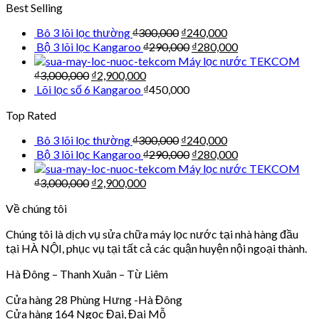
Best Selling
Bô 3 lõi lọc thường
₫
300,000
₫
240,000
Bộ 3 lõi lọc Kangaroo
₫
290,000
₫
280,000
Máy lọc nước TEKCOM
₫
3,000,000
₫
2,900,000
Lõi lọc số 6 Kangaroo
₫
450,000
Top Rated
Bô 3 lõi lọc thường
₫
300,000
₫
240,000
Bộ 3 lõi lọc Kangaroo
₫
290,000
₫
280,000
Máy lọc nước TEKCOM
₫
3,000,000
₫
2,900,000
Về chúng tôi
Chúng tôi là dịch vụ sửa chữa máy lọc nước tại nhà hàng đầu
tại HÀ NỘI, phục vụ tại tất cả các quận huyện nội ngoại thành.
Hà Đông – Thanh Xuân – Từ Liêm
Cửa hàng 28 Phùng Hưng -Hà Đông
Cửa hàng 164 Ngọc Đại, Đại Mỗ