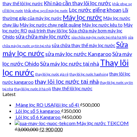
Khi nào cần thay lõi lọc nước
thay thế lõi lọc nước
khắc phục sự
Lọc nước giếng khoan
Lỗi
cố lõi lọc nước
khắc phục sự cố máy lọc nước
Máy lọc nước
thường gặp của máy lọc nước
Máy lọc nước
chạy lâu
Máy lọc nước chạy ngắt quãng
Máy lọc nước kêu to
Máy
lọc nước RO
quá trình thay lõi lọc
Sửa chữa máy bơm máy lọc
sửa chữa máy lọc nước
Ohido
sửa chữa máy lọc nước tại nhà hà Nội
sửa
Sửa
sửa chữa thay thế máy lọc nước
chữa máy lọc nước uy tín tại nhà
máy lọc nước
sửa máy lọc nước Kangaroo
Sửa máy
Thay lõi
lọc nước Ohido
Sửa máy lọc nước tại nhà
lọc nước
thay lõi lọc
thay lõi lọc nước giá rẻ
thay lõi lọc nước haohsing
thay lõi lọc nước tại nhà
nước kangaroo
thay lõi lọc nước uy tín
thay thế lõi lọc nước
tại nhà
thay lõi lọc nước ở hà nội
Latest
Màng lọc RO USA(lõi lọc số 4)
₫
500,000
Lõi lọc số 5 kangaroo
₫
350,000
Lõi lọc số 6 Kangaroo
₫
450,000
Máy lọc nước TEKCOM
₫
3,000,000
₫
2,900,000