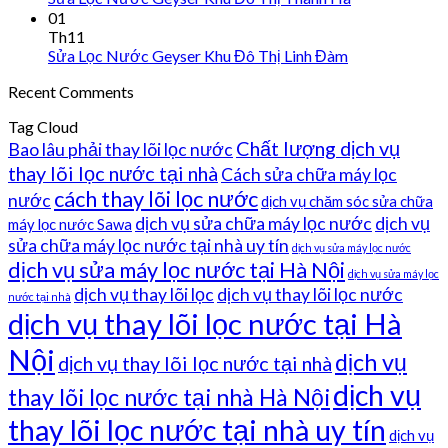
01
Th11
Sửa Lọc Nước Geyser Khu Đô Thị Linh Đàm
Recent Comments
Tag Cloud
Chất lượng dịch vụ
Bao lâu phải thay lõi lọc nước
thay lõi lọc nước tại nhà
Cách sửa chữa máy lọc
cách thay lõi lọc nước
nước
dịch vụ chăm sóc sửa chữa
dịch vụ sửa chữa máy lọc nước
dịch vụ
máy lọc nước Sawa
sửa chữa máy lọc nước tại nhà uy tín
dịch vụ sửa máy lọc nước
dịch vụ sửa máy lọc nước tại Hà Nội
dịch vụ sửa máy lọc
dịch vụ thay lõi lọc
dịch vụ thay lõi lọc nước
nước tại nhà
dịch vụ thay lõi lọc nước tại Hà
Nội
dịch vụ
dịch vụ thay lõi lọc nước tại nhà
dịch vụ
thay lõi lọc nước tại nhà Hà Nội
thay lõi lọc nước tại nhà uy tín
dịch vụ