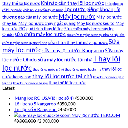
Khi nào cần thay lõi lọc nước
thay thế lõi lọc nước
khắc phục sự
Lọc nước giếng khoan
Lỗi
cố lõi lọc nước
khắc phục sự cố máy lọc nước
Máy lọc nước
thường gặp của máy lọc nước
Máy lọc nước
chạy lâu
Máy lọc nước chạy ngắt quãng
Máy lọc nước kêu to
Máy
lọc nước RO
quá trình thay lõi lọc
Sửa chữa máy bơm máy lọc
sửa chữa máy lọc nước
Ohido
sửa chữa máy lọc nước tại nhà hà Nội
sửa
Sửa
sửa chữa thay thế máy lọc nước
chữa máy lọc nước uy tín tại nhà
máy lọc nước
sửa máy lọc nước Kangaroo
Sửa máy
Thay lõi
lọc nước Ohido
Sửa máy lọc nước tại nhà
lọc nước
thay lõi lọc
thay lõi lọc nước giá rẻ
thay lõi lọc nước haohsing
thay lõi lọc nước tại nhà
nước kangaroo
thay lõi lọc nước uy tín
thay thế lõi lọc nước
tại nhà
thay lõi lọc nước ở hà nội
Latest
Màng lọc RO USA(lõi lọc số 4)
₫
500,000
Lõi lọc số 5 kangaroo
₫
350,000
Lõi lọc số 6 Kangaroo
₫
450,000
Máy lọc nước TEKCOM
₫
3,000,000
₫
2,900,000