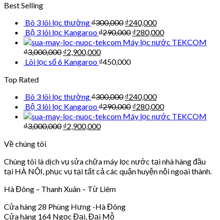
Best Selling
Bô 3 lõi lọc thường
₫
300,000
₫
240,000
Bộ 3 lõi lọc Kangaroo
₫
290,000
₫
280,000
Máy lọc nước TEKCOM
₫
3,000,000
₫
2,900,000
Lõi lọc số 6 Kangaroo
₫
450,000
Top Rated
Bô 3 lõi lọc thường
₫
300,000
₫
240,000
Bộ 3 lõi lọc Kangaroo
₫
290,000
₫
280,000
Máy lọc nước TEKCOM
₫
3,000,000
₫
2,900,000
Về chúng tôi
Chúng tôi là dịch vụ sửa chữa máy lọc nước tại nhà hàng đầu
tại HÀ NỘI, phục vụ tại tất cả các quận huyện nội ngoại thành.
Hà Đông – Thanh Xuân – Từ Liêm
Cửa hàng 28 Phùng Hưng -Hà Đông
Cửa hàng 164 Ngọc Đại, Đại Mỗ