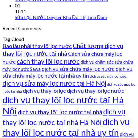
01
Th11
Sửa Lọc Nước Geyser Khu Đô Thị Linh Đàm
Recent Comments
Tag Cloud
Chất lượng dịch vụ
Bao lâu phải thay lõi lọc nước
thay lõi lọc nước tại nhà
Cách sửa chữa máy lọc
cách thay lõi lọc nước
nước
dịch vụ chăm sóc sửa chữa
dịch vụ sửa chữa máy lọc nước
dịch vụ
máy lọc nước Sawa
sửa chữa máy lọc nước tại nhà uy tín
dịch vụ sửa máy lọc nước
dịch vụ sửa máy lọc nước tại Hà Nội
dịch vụ sửa máy lọc
dịch vụ thay lõi lọc
dịch vụ thay lõi lọc nước
nước tại nhà
dịch vụ thay lõi lọc nước tại Hà
Nội
dịch vụ
dịch vụ thay lõi lọc nước tại nhà
dịch vụ
thay lõi lọc nước tại nhà Hà Nội
thay lõi lọc nước tại nhà uy tín
dịch vụ