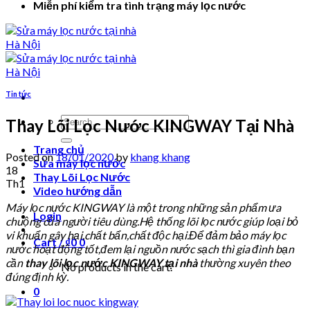
Miễn phí kiểm tra tình trạng máy lọc nước
Tin tức
Search
Thay Lõi Lọc Nước KINGWAY Tại Nhà
for:
Trang chủ
Posted on
18/01/2020
by
khang khang
Sửa máy lọc nước
18
Thay Lõi Lọc Nước
Th1
Video hướng dẫn
Máy lọc nước KINGWAY là một trong những sản phẩm ưa
Login
chuộng của người tiêu dùng.Hệ thống lõi lọc nước giúp loại bỏ
vi khuẩn gây hại,chất bẩn,chất độc hại.Để đảm bảo máy lọc
Cart /
₫
0
0
nước hoạt động tốt,đem lại nguồn nước sạch thì gia đình bạn
cần
thay lõi lọc nước KINGWAY
tại nhà
thường xuyên theo
No products in the cart.
đúng định kỳ.
0