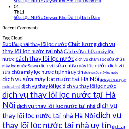
Sửa Lọc Nước Geyser Khu Đô Thị Thanh Hà
01
Th11
Sửa Lọc Nước Geyser Khu Đô Thị Linh Đàm
Recent Comments
Tag Cloud
Chất lượng dịch vụ
Bao lâu phải thay lõi lọc nước
thay lõi lọc nước tại nhà
Cách sửa chữa máy lọc
cách thay lõi lọc nước
nước
dịch vụ chăm sóc sửa chữa
dịch vụ sửa chữa máy lọc nước
dịch vụ
máy lọc nước Sawa
sửa chữa máy lọc nước tại nhà uy tín
dịch vụ sửa máy lọc nước
dịch vụ sửa máy lọc nước tại Hà Nội
dịch vụ sửa máy lọc
dịch vụ thay lõi lọc
dịch vụ thay lõi lọc nước
nước tại nhà
dịch vụ thay lõi lọc nước tại Hà
Nội
dịch vụ
dịch vụ thay lõi lọc nước tại nhà
dịch vụ
thay lõi lọc nước tại nhà Hà Nội
thay lõi lọc nước tại nhà uy tín
dịch vụ