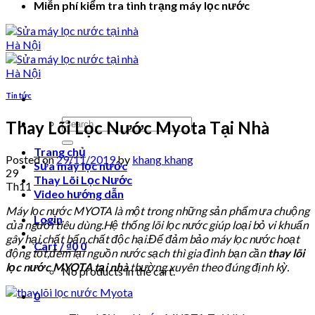
Miễn phí kiểm tra tình trạng máy lọc nước
Tin tức
Search
Thay Lõi Lọc Nước Myota Tại Nhà
for:
Trang chủ
Posted on
29/11/2019
by
khang khang
Sửa máy lọc nước
29
Thay Lõi Lọc Nước
Th11
Video hướng dẫn
Máy lọc nước MYOTA là một trong những sản phẩm ưa chuộng
Login
của người tiêu dùng.Hệ thống lõi lọc nước giúp loại bỏ vi khuẩn
gây hại,chất bẩn,chất độc hại.Để đảm bảo máy lọc nước hoạt
Cart /
₫
0
0
động tốt,đem lại nguồn nước sạch thì gia đình bạn cần
thay lõi
lọc nước MYOTA
tại nhà
thường xuyên theo đúng định kỳ.
No products in the cart.
0