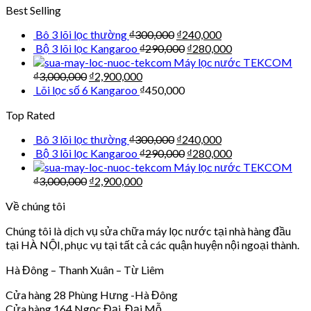
Best Selling
Bô 3 lõi lọc thường
₫
300,000
₫
240,000
Bộ 3 lõi lọc Kangaroo
₫
290,000
₫
280,000
Máy lọc nước TEKCOM
₫
3,000,000
₫
2,900,000
Lõi lọc số 6 Kangaroo
₫
450,000
Top Rated
Bô 3 lõi lọc thường
₫
300,000
₫
240,000
Bộ 3 lõi lọc Kangaroo
₫
290,000
₫
280,000
Máy lọc nước TEKCOM
₫
3,000,000
₫
2,900,000
Về chúng tôi
Chúng tôi là dịch vụ sửa chữa máy lọc nước tại nhà hàng đầu
tại HÀ NỘI, phục vụ tại tất cả các quận huyện nội ngoại thành.
Hà Đông – Thanh Xuân – Từ Liêm
Cửa hàng 28 Phùng Hưng -Hà Đông
Cửa hàng 164 Ngọc Đại, Đại Mỗ