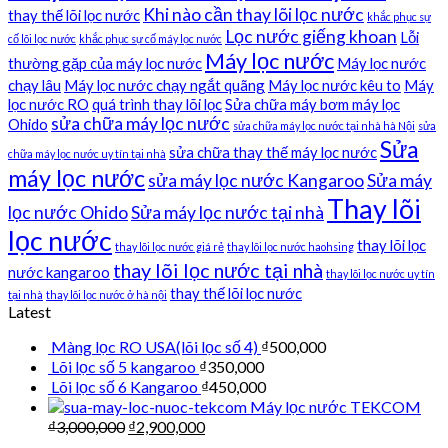
Khi nào cần thay lõi lọc nước
thay thế lõi lọc nước
khắc phục sự
Lọc nước giếng khoan
Lỗi
cố lõi lọc nước
khắc phục sự cố máy lọc nước
Máy lọc nước
thường gặp của máy lọc nước
Máy lọc nước
chạy lâu
Máy lọc nước chạy ngắt quãng
Máy lọc nước kêu to
Máy
lọc nước RO
quá trình thay lõi lọc
Sửa chữa máy bơm máy lọc
sửa chữa máy lọc nước
Ohido
sửa chữa máy lọc nước tại nhà hà Nội
sửa
Sửa
sửa chữa thay thế máy lọc nước
chữa máy lọc nước uy tín tại nhà
máy lọc nước
sửa máy lọc nước Kangaroo
Sửa máy
Thay lõi
lọc nước Ohido
Sửa máy lọc nước tại nhà
lọc nước
thay lõi lọc
thay lõi lọc nước giá rẻ
thay lõi lọc nước haohsing
thay lõi lọc nước tại nhà
nước kangaroo
thay lõi lọc nước uy tín
thay thế lõi lọc nước
tại nhà
thay lõi lọc nước ở hà nội
Latest
Màng lọc RO USA(lõi lọc số 4)
₫
500,000
Lõi lọc số 5 kangaroo
₫
350,000
Lõi lọc số 6 Kangaroo
₫
450,000
Máy lọc nước TEKCOM
₫
3,000,000
₫
2,900,000