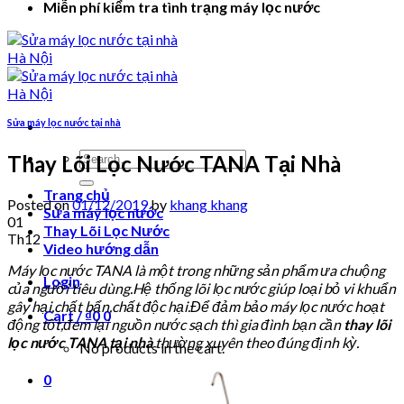
Miễn phí kiểm tra tình trạng máy lọc nước
Sửa máy lọc nước tại nhà
Search
Thay Lõi Lọc Nước TANA Tại Nhà
for:
Trang chủ
Posted on
01/12/2019
by
khang khang
Sửa máy lọc nước
01
Thay Lõi Lọc Nước
Th12
Video hướng dẫn
Máy lọc nước TANA là một trong những sản phẩm ưa chuộng
Login
của người tiêu dùng.Hệ thống lõi lọc nước giúp loại bỏ vi khuẩn
gây hại,chất bẩn,chất độc hại.Để đảm bảo máy lọc nước hoạt
Cart /
₫
0
0
động tốt,đem lại nguồn nước sạch thì gia đình bạn cần
thay lõi
lọc nước TANA
tại nhà
thường xuyên theo đúng định kỳ.
No products in the cart.
0