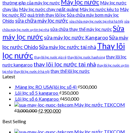
Máy lọc nước
thường gặp của máy lọc nước
Máy lọc nước
chạy lâu
Máy lọc nước chạy ngắt quãng
Máy lọc nước kêu to
Máy
lọc nước RO
quá trình thay lõi lọc
Sửa chữa máy bơm máy lọc
sửa chữa máy lọc nước
Ohido
sửa chữa máy lọc nước tại nhà hà Nội
sửa
Sửa
sửa chữa thay thế máy lọc nước
chữa máy lọc nước uy tín tại nhà
máy lọc nước
sửa máy lọc nước Kangaroo
Sửa máy
Thay lõi
lọc nước Ohido
Sửa máy lọc nước tại nhà
lọc nước
thay lõi lọc
thay lõi lọc nước giá rẻ
thay lõi lọc nước haohsing
thay lõi lọc nước tại nhà
nước kangaroo
thay lõi lọc nước uy tín
thay thế lõi lọc nước
tại nhà
thay lõi lọc nước ở hà nội
Latest
Màng lọc RO USA(lõi lọc số 4)
₫
500,000
Lõi lọc số 5 kangaroo
₫
350,000
Lõi lọc số 6 Kangaroo
₫
450,000
Máy lọc nước TEKCOM
₫
3,000,000
₫
2,900,000
Best Selling
Máy lọc nước TEKCOM