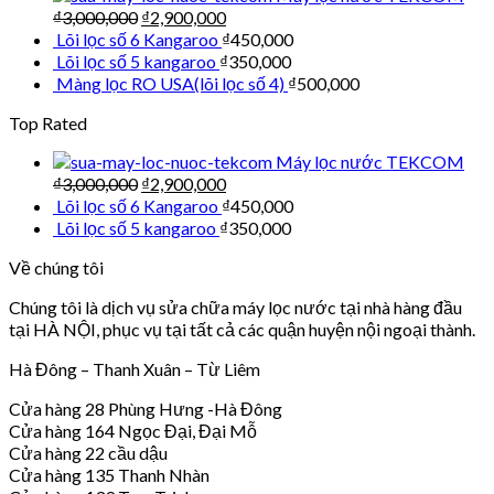
₫
3,000,000
₫
2,900,000
Lõi lọc số 6 Kangaroo
₫
450,000
Lõi lọc số 5 kangaroo
₫
350,000
Màng lọc RO USA(lõi lọc số 4)
₫
500,000
Top Rated
Máy lọc nước TEKCOM
₫
3,000,000
₫
2,900,000
Lõi lọc số 6 Kangaroo
₫
450,000
Lõi lọc số 5 kangaroo
₫
350,000
Về chúng tôi
Chúng tôi là dịch vụ sửa chữa máy lọc nước tại nhà hàng đầu
tại HÀ NỘI, phục vụ tại tất cả các quận huyện nội ngoại thành.
Hà Đông – Thanh Xuân – Từ Liêm
Cửa hàng 28 Phùng Hưng -Hà Đông
Cửa hàng 164 Ngọc Đại, Đại Mỗ
Cửa hàng 22 cầu dậu
Cửa hàng 135 Thanh Nhàn