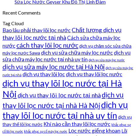
Sửa Lọc Nước Geyser Khu Đô Thị Linh Đàm
Recent Comments
Tag Cloud
Chất lượng dịch vụ
Bao lâu phải thay lõi lọc nước
thay lõi lọc nước tại nhà
Cách sửa chữa máy lọc
cách thay lõi lọc nước
nước
dịch vụ chăm sóc sửa chữa
dịch vụ sửa chữa máy lọc nước
dịch vụ
máy lọc nước Sawa
sửa chữa máy lọc nước tại nhà uy tín
dịch vụ sửa máy lọc nước
dịch vụ sửa máy lọc nước tại Hà Nội
dịch vụ sửa máy lọc
dịch vụ thay lõi lọc
dịch vụ thay lõi lọc nước
nước tại nhà
dịch vụ thay lõi lọc nước tại Hà
Nội
dịch vụ
dịch vụ thay lõi lọc nước tại nhà
dịch vụ
thay lõi lọc nước tại nhà Hà Nội
thay lõi lọc nước tại nhà uy tín
dịch vụ
Khi nào cần thay lõi lọc nước
thay thế lõi lọc nước
khắc phục sự
Lọc nước giếng khoan
Lỗi
cố lõi lọc nước
khắc phục sự cố máy lọc nước