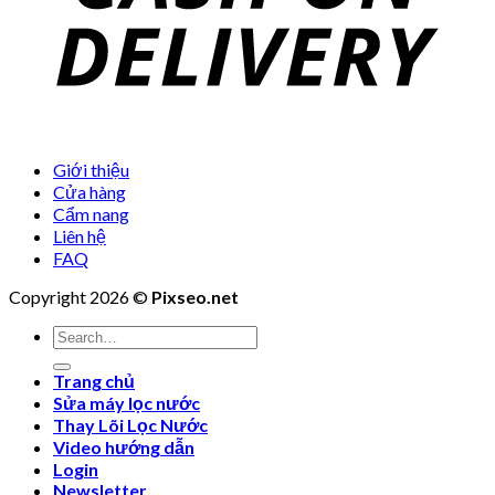
Giới thiệu
Cửa hàng
Cẩm nang
Liên hệ
FAQ
Copyright 2026 ©
Pixseo.net
Search
for:
Trang chủ
Sửa máy lọc nước
Thay Lõi Lọc Nước
Video hướng dẫn
Login
Newsletter