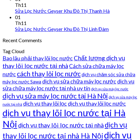
Th11
Sửa Lọc Nước Geyser Khu Đô Thị Thanh Hà
01
Th11
Sửa Lọc Nước Geyser Khu Đô Thị Linh Đàm
Recent Comments
Tag Cloud
Chất lượng dịch vụ
Bao lâu phải thay lõi lọc nước
thay lõi lọc nước tại nhà
Cách sửa chữa máy lọc
cách thay lõi lọc nước
nước
dịch vụ chăm sóc sửa chữa
dịch vụ sửa chữa máy lọc nước
dịch vụ
máy lọc nước Sawa
sửa chữa máy lọc nước tại nhà uy tín
dịch vụ sửa máy lọc nước
dịch vụ sửa máy lọc nước tại Hà Nội
dịch vụ sửa máy lọc
dịch vụ thay lõi lọc
dịch vụ thay lõi lọc nước
nước tại nhà
dịch vụ thay lõi lọc nước tại Hà
Nội
dịch vụ
dịch vụ thay lõi lọc nước tại nhà
dịch vụ
thay lõi lọc nước tại nhà Hà Nội