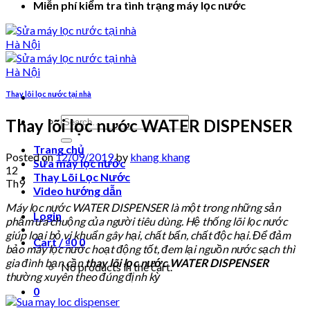
Miễn phí kiểm tra tình trạng máy lọc nước
Thay lõi lọc nước tại nhà
Search
Thay lõi lọc nước WATER DISPENSER
for:
Trang chủ
Posted on
12/09/2019
by
khang khang
Sửa máy lọc nước
12
Thay Lõi Lọc Nước
Th9
Video hướng dẫn
Máy lọc nước WATER DISPENSER là một trong những sản
Login
phẩm ưa chuộng của người tiêu dùng. Hệ thống lõi lọc nước
giúp loại bỏ vi khuẩn gây hại, chất bẩn, chất độc hại. Để đảm
Cart /
₫
0
0
bảo máy lọc nước hoạt động tốt, đem lại nguồn nước sạch thì
gia đình bạn cần
thay lõi lọc nước WATER DISPENSER
No products in the cart.
thường xuyên theo đúng định kỳ
0