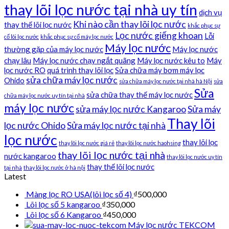
thay lõi lọc nước tại nhà uy tín
dịch vụ
Khi nào cần thay lõi lọc nước
thay thế lõi lọc nước
khắc phục sự
Lọc nước giếng khoan
Lỗi
cố lõi lọc nước
khắc phục sự cố máy lọc nước
Máy lọc nước
thường gặp của máy lọc nước
Máy lọc nước
chạy lâu
Máy lọc nước chạy ngắt quãng
Máy lọc nước kêu to
Máy
lọc nước RO
quá trình thay lõi lọc
Sửa chữa máy bơm máy lọc
sửa chữa máy lọc nước
Ohido
sửa chữa máy lọc nước tại nhà hà Nội
sửa
Sửa
sửa chữa thay thế máy lọc nước
chữa máy lọc nước uy tín tại nhà
máy lọc nước
sửa máy lọc nước Kangaroo
Sửa máy
Thay lõi
lọc nước Ohido
Sửa máy lọc nước tại nhà
lọc nước
thay lõi lọc
thay lõi lọc nước giá rẻ
thay lõi lọc nước haohsing
thay lõi lọc nước tại nhà
nước kangaroo
thay lõi lọc nước uy tín
thay thế lõi lọc nước
tại nhà
thay lõi lọc nước ở hà nội
Latest
Màng lọc RO USA(lõi lọc số 4)
₫
500,000
Lõi lọc số 5 kangaroo
₫
350,000
Lõi lọc số 6 Kangaroo
₫
450,000
Máy lọc nước TEKCOM