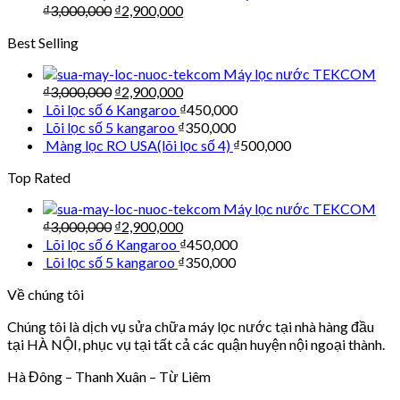
₫
3,000,000
₫
2,900,000
Best Selling
Máy lọc nước TEKCOM
₫
3,000,000
₫
2,900,000
Lõi lọc số 6 Kangaroo
₫
450,000
Lõi lọc số 5 kangaroo
₫
350,000
Màng lọc RO USA(lõi lọc số 4)
₫
500,000
Top Rated
Máy lọc nước TEKCOM
₫
3,000,000
₫
2,900,000
Lõi lọc số 6 Kangaroo
₫
450,000
Lõi lọc số 5 kangaroo
₫
350,000
Về chúng tôi
Chúng tôi là dịch vụ sửa chữa máy lọc nước tại nhà hàng đầu
tại HÀ NỘI, phục vụ tại tất cả các quận huyện nội ngoại thành.
Hà Đông – Thanh Xuân – Từ Liêm