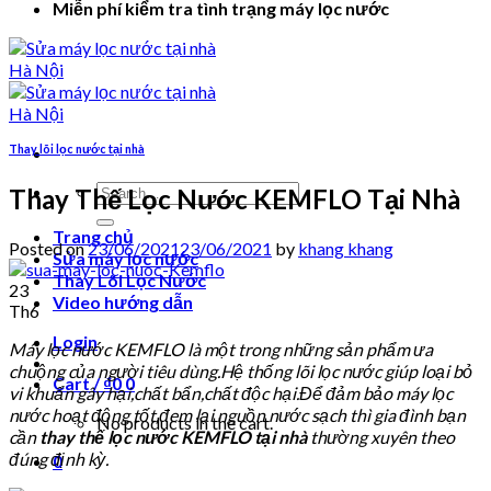
Miễn phí kiểm tra tình trạng máy lọc nước
Thay lõi lọc nước tại nhà
Search
Thay Thế Lọc Nước KEMFLO Tại Nhà
for:
Trang chủ
Posted on
23/06/2021
23/06/2021
by
khang khang
Sửa máy lọc nước
Thay Lõi Lọc Nước
23
Video hướng dẫn
Th6
Login
Máy lọc nước KEMFLO là một trong những sản phẩm ưa
chuộng của người tiêu dùng.Hệ thống lõi lọc nước giúp loại bỏ
Cart /
₫
0
0
vi khuẩn gây hại,chất bẩn,chất độc hại.Để đảm bảo máy lọc
nước hoạt động tốt,đem lại nguồn nước sạch thì gia đình bạn
No products in the cart.
cần
thay thế lọc nước KEMFLO
tại nhà
thường xuyên theo
đúng định kỳ.
0