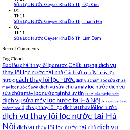
Sửa Lọc Nước Geyser Khu Đô Thị Đại Kim
01
Th11
Sửa Lọc Nước Geyser Khu Đô Thị Thanh Hà
01
Th11
Sửa Lọc Nước Geyser Khu Đô Thị Linh Đàm
Recent Comments
Tag Cloud
Chất lượng dịch vụ
Bao lâu phải thay lõi lọc nước
thay lõi lọc nước tại nhà
Cách sửa chữa máy lọc
cách thay lõi lọc nước
nước
dịch vụ chăm sóc sửa chữa
dịch vụ sửa chữa máy lọc nước
dịch vụ
máy lọc nước Sawa
sửa chữa máy lọc nước tại nhà uy tín
dịch vụ sửa máy lọc nước
dịch vụ sửa máy lọc nước tại Hà Nội
dịch vụ sửa máy lọc
dịch vụ thay lõi lọc
dịch vụ thay lõi lọc nước
nước tại nhà
dịch vụ thay lõi lọc nước tại Hà
Nội
dịch vụ
dịch vụ thay lõi lọc nước tại nhà