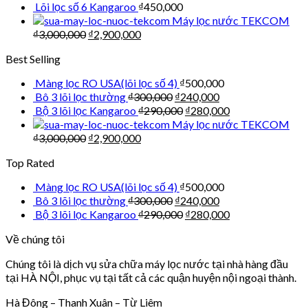
Lõi lọc số 6 Kangaroo
₫
450,000
Máy lọc nước TEKCOM
₫
3,000,000
₫
2,900,000
Best Selling
Màng lọc RO USA(lõi lọc số 4)
₫
500,000
Bô 3 lõi lọc thường
₫
300,000
₫
240,000
Bộ 3 lõi lọc Kangaroo
₫
290,000
₫
280,000
Máy lọc nước TEKCOM
₫
3,000,000
₫
2,900,000
Top Rated
Màng lọc RO USA(lõi lọc số 4)
₫
500,000
Bô 3 lõi lọc thường
₫
300,000
₫
240,000
Bộ 3 lõi lọc Kangaroo
₫
290,000
₫
280,000
Về chúng tôi
Chúng tôi là dịch vụ sửa chữa máy lọc nước tại nhà hàng đầu
tại HÀ NỘI, phục vụ tại tất cả các quận huyện nội ngoại thành.
Hà Đông – Thanh Xuân – Từ Liêm