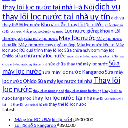
dịch vụ
thay lõi lọc nước tại nhà Hà Nội
thay lõi lọc nước tại nhà uy tín
dịch vụ
Khi nào cần thay lõi lọc nước
thay thế lõi lọc nước
khắc phục sự
Lọc nước giếng khoan
Lỗi
cố lõi lọc nước
khắc phục sự cố máy lọc nước
Máy lọc nước
thường gặp của máy lọc nước
Máy lọc nước
chạy lâu
Máy lọc nước chạy ngắt quãng
Máy lọc nước kêu to
Máy
lọc nước RO
quá trình thay lõi lọc
Sửa chữa máy bơm máy lọc
sửa chữa máy lọc nước
Ohido
sửa chữa máy lọc nước tại nhà hà Nội
sửa
Sửa
sửa chữa thay thế máy lọc nước
chữa máy lọc nước uy tín tại nhà
máy lọc nước
sửa máy lọc nước Kangaroo
Sửa máy
Thay lõi
lọc nước Ohido
Sửa máy lọc nước tại nhà
lọc nước
thay lõi lọc
thay lõi lọc nước giá rẻ
thay lõi lọc nước haohsing
thay lõi lọc nước tại nhà
nước kangaroo
thay lõi lọc nước uy tín
thay thế lõi lọc nước
tại nhà
thay lõi lọc nước ở hà nội
Latest
Màng lọc RO USA(lõi lọc số 4)
₫
500,000
Lõi lọc số 5 kangaroo
₫
350,000