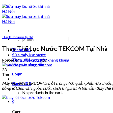
Thay lõi lọc nước tại nhà
Search
for:
Thay Thế Lọc Nước TEKCOM Tại Nhà
Trang chủ
Sửa máy lọc nước
Thay Lõi Lọc Nước
Posted on
23/06/2021
by
khang khang
Video hướng dẫn
23
Login
Th6
Máy lọc nước TEKCOM là một trong những sản phẩm ưa chuộng củ
Cart /
₫
0
0
động tốt,đem lại nguồn nước sạch thì gia đình bạn cần
thay thế
No products in the cart.
0
Cart