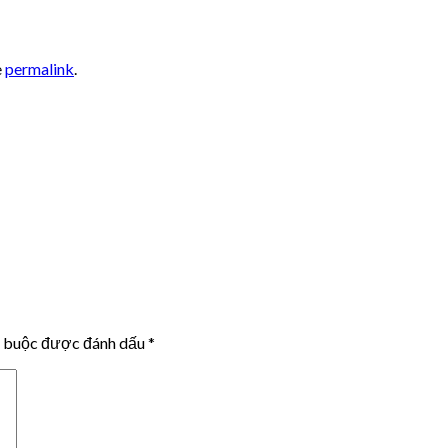
e
permalink
.
t buộc được đánh dấu
*