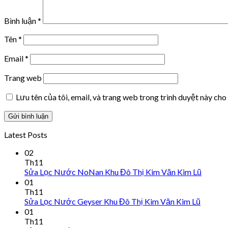
Bình luận
*
Tên
*
Email
*
Trang web
Lưu tên của tôi, email, và trang web trong trình duyệt này cho 
Latest Posts
02
Th11
Sửa Lọc Nước NoNan Khu Đô Thị Kim Văn Kim Lũ
01
Th11
Sửa Lọc Nước Geyser Khu Đô Thị Kim Văn Kim Lũ
01
Th11