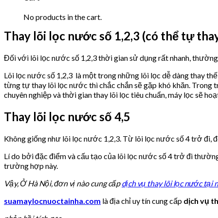
No products in the cart.
Thay lõi lọc nước số 1,2,3 (có thể tự thay
Đối với lõi lọc nước số 1,2,3 thời gian sử dụng rất nhanh, thườn
Lõi lọc nước số 1,2,3 là một trong những lõi lọc dễ dàng thay th
từng tự thay lõi lọc nước thì chắc chắn sẽ gặp khó khăn. Trong 
chuyên nghiệp và thời gian thay lõi lọc tiêu chuẩn, máy lọc sẽ hoạt
Thay lõi lọc nước số 4,5
Không giống như lõi lọc nước 1,2,3. Từ lõi lọc nước số 4 trở đi, 
Lí do bởi đặc điểm và cấu tạo của lõi lọc nước số 4 trở đi thường
trường hợp này.
Vậy,
Ở Hà Nội, đơn vị nào cung cấp
dịch vụ thay lõi lọc nước tại 
suamaylocnuoctainha.com
là địa chỉ uy tín cung cấp
dịch vụ th