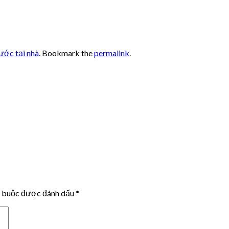
nước tại nhà
. Bookmark the
permalink
.
t buộc được đánh dấu
*