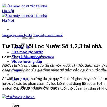
Sửa máy lọc nước tại nhà
,
Thay lõi lọc nước tại nhà
Search
for:
Tự Thay Lõi Lọc Nước Số 1,2,3 tại nhà.
Trang chủ
Sửa máy lọc nước
Thay Lõi Lọc Nước
Posted on
06/06/2019
by
adam
Video hướng dẫn
Nước sạch là nhu cầu của tất cả mọi người tại thời điểm này. Vì
hãng cho máy lọc của gia đình mình để đảm bảo nguồn nước đầu 
Login
Các lõi lọc nước thường được quy định thời gian thay thế khác nh
Cart /
₫
0
0
nước và các bộ phận của máy lọc luôn hoạt động liên quan tới nh
No products in the cart.
nhiều hơn, với công suất lớn hơn và tuổi thọ của máy cũng sẽ kh
0
Cart