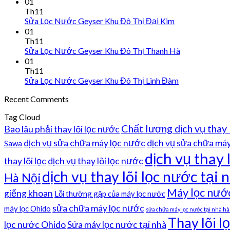
01
Th11
Sửa Lọc Nước Geyser Khu Đô Thị Đại Kim
01
Th11
Sửa Lọc Nước Geyser Khu Đô Thị Thanh Hà
01
Th11
Sửa Lọc Nước Geyser Khu Đô Thị Linh Đàm
Recent Comments
Tag Cloud
Chất lượng dịch vụ thay 
Bao lâu phải thay lõi lọc nước
dịch vụ sửa chữa máy lọc nước
dịch vụ sửa chữa máy 
Sawa
dịch vụ thay 
thay lõi lọc
dịch vụ thay lõi lọc nước
dịch vụ thay lõi lọc nước tại n
Hà Nội
Máy lọc nướ
giếng khoan
Lỗi thường gặp của máy lọc nước
sửa chữa máy lọc nước
máy lọc Ohido
sửa chữa máy lọc nước tại nhà hà
Thay lõi l
lọc nước Ohido
Sửa máy lọc nước tại nhà