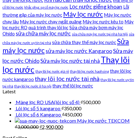
khắc phục sự
Lọc nước giếng khoan
Lỗi
cố lõi lọc nước
khắc phục sự cố máy lọc nước
Máy lọc nước
thường gặp của máy lọc nước
Máy lọc nước
chạy lâu
Máy lọc nước chạy ngắt quãng
Máy lọc nước kêu to
Máy
lọc nước RO
quá trình thay lõi lọc
Sửa chữa máy bơm máy lọc
sửa chữa máy lọc nước
Ohido
sửa chữa máy lọc nước tại nhà hà Nội
sửa
Sửa
sửa chữa thay thế máy lọc nước
chữa máy lọc nước uy tín tại nhà
máy lọc nước
sửa máy lọc nước Kangaroo
Sửa máy
Thay lõi
lọc nước Ohido
Sửa máy lọc nước tại nhà
lọc nước
thay lõi lọc
thay lõi lọc nước giá rẻ
thay lõi lọc nước haohsing
thay lõi lọc nước tại nhà
nước kangaroo
thay lõi lọc nước uy tín
thay thế lõi lọc nước
tại nhà
thay lõi lọc nước ở hà nội
Latest
Màng lọc RO USA(lõi lọc số 4)
₫
500,000
Lõi lọc số 5 kangaroo
₫
350,000
Lõi lọc số 6 Kangaroo
₫
450,000
Máy lọc nước TEKCOM
₫
3,000,000
₫
2,900,000
Best Selling