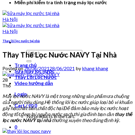
Miễn phí kiểm tra tình trạng máy lọc nước
Thay lõi lọc nước tại nhà
Search
Thay Thế Lọc Nước NAVY Tại Nhà
for:
Trang chủ
Posted on
28/06/2021
28/06/2021
by
khang khang
Sửa máy lọc nước
Thay Lõi Lọc Nước
28
Video hướng dẫn
Th6
Login
Máy lọc nước NAVY là một trong những sản phẩm ưa chuộng
của người tiêu dùng.Hệ thống lõi lọc nước giúp loại bỏ vi khuẩn
Cart /
₫
0
0
gây hại,chất bẩn,chất độc hại.Để đảm bảo máy lọc nước hoạt
động tốt,đem lại nguồn nước sạch thì gia đình bạn cần
thay thế
No products in the cart.
lọc nước NAVY
tại nhà
thường xuyên theo đúng định kỳ.
0