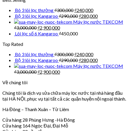
Bô 3 lõi lọc thường
₫
300,000
₫
240,000
Bộ 3 lõi lọc Kangaroo
₫
290,000
₫
280,000
Máy lọc nước TEKCOM
₫
3,000,000
₫
2,900,000
Lõi lọc số 6 Kangaroo
₫
450,000
Top Rated
Bô 3 lõi lọc thường
₫
300,000
₫
240,000
Bộ 3 lõi lọc Kangaroo
₫
290,000
₫
280,000
Máy lọc nước TEKCOM
₫
3,000,000
₫
2,900,000
Về chúng tôi
Chúng tôi là dịch vụ sửa chữa máy lọc nước tại nhà hàng đầu
tại HÀ NỘI, phục vụ tại tất cả các quận huyện nội ngoại thành.
Hà Đông – Thanh Xuân – Từ Liêm
Cửa hàng 28 Phùng Hưng -Hà Đông
Cửa hàng 164 Ngọc Đại, Đại Mỗ