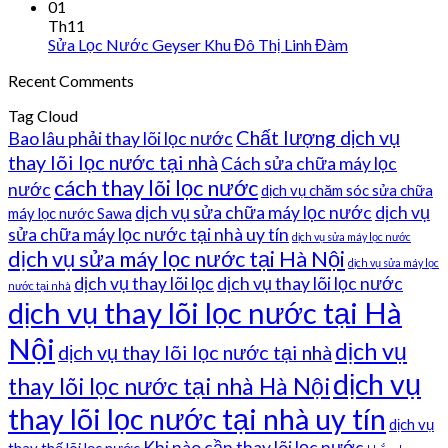
01
Th11
Sửa Lọc Nước Geyser Khu Đô Thị Linh Đàm
Recent Comments
Tag Cloud
Chất lượng dịch vụ
Bao lâu phải thay lõi lọc nước
thay lõi lọc nước tại nhà
Cách sửa chữa máy lọc
cách thay lõi lọc nước
nước
dịch vụ chăm sóc sửa chữa
dịch vụ sửa chữa máy lọc nước
dịch vụ
máy lọc nước Sawa
sửa chữa máy lọc nước tại nhà uy tín
dịch vụ sửa máy lọc nước
dịch vụ sửa máy lọc nước tại Hà Nội
dịch vụ sửa máy lọc
dịch vụ thay lõi lọc
dịch vụ thay lõi lọc nước
nước tại nhà
dịch vụ thay lõi lọc nước tại Hà
Nội
dịch vụ
dịch vụ thay lõi lọc nước tại nhà
dịch vụ
thay lõi lọc nước tại nhà Hà Nội
thay lõi lọc nước tại nhà uy tín
dịch vụ
Khi nào cần thay lõi lọc nước
thay thế lõi lọc nước