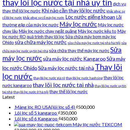
thay lõi lọc nước tại nhà uy tín
dịch vụ
Khi nào cần thay lõi lọc nước
thay thế lõi lọc nước
khắc phục sự
Lọc nước giếng khoan
Lỗi
cố lõi lọc nước
khắc phục sự cố máy lọc nước
Máy lọc nước
thường gặp của máy lọc nước
Máy lọc nước
chạy lâu
Máy lọc nước chạy ngắt quãng
Máy lọc nước kêu to
Máy
lọc nước RO
quá trình thay lõi lọc
Sửa chữa máy bơm máy lọc
sửa chữa máy lọc nước
Ohido
sửa chữa máy lọc nước tại nhà hà Nội
sửa
Sửa
sửa chữa thay thế máy lọc nước
chữa máy lọc nước uy tín tại nhà
máy lọc nước
sửa máy lọc nước Kangaroo
Sửa máy
Thay lõi
lọc nước Ohido
Sửa máy lọc nước tại nhà
lọc nước
thay lõi lọc
thay lõi lọc nước giá rẻ
thay lõi lọc nước haohsing
thay lõi lọc nước tại nhà
nước kangaroo
thay lõi lọc nước uy tín
thay thế lõi lọc nước
tại nhà
thay lõi lọc nước ở hà nội
Latest
Màng lọc RO USA(lõi lọc số 4)
₫
500,000
Lõi lọc số 5 kangaroo
₫
350,000
Lõi lọc số 6 Kangaroo
₫
450,000
Máy lọc nước TEKCOM