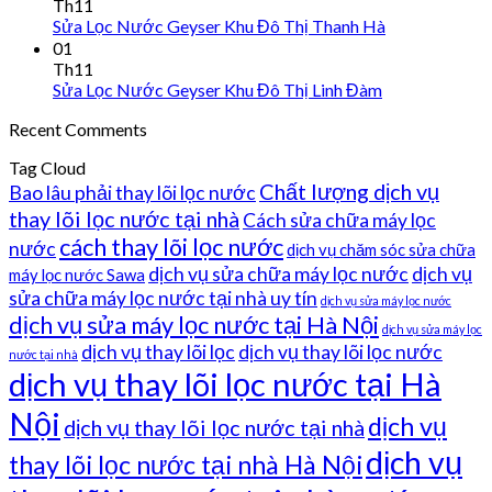
Th11
Sửa Lọc Nước Geyser Khu Đô Thị Thanh Hà
01
Th11
Sửa Lọc Nước Geyser Khu Đô Thị Linh Đàm
Recent Comments
Tag Cloud
Chất lượng dịch vụ
Bao lâu phải thay lõi lọc nước
thay lõi lọc nước tại nhà
Cách sửa chữa máy lọc
cách thay lõi lọc nước
nước
dịch vụ chăm sóc sửa chữa
dịch vụ sửa chữa máy lọc nước
dịch vụ
máy lọc nước Sawa
sửa chữa máy lọc nước tại nhà uy tín
dịch vụ sửa máy lọc nước
dịch vụ sửa máy lọc nước tại Hà Nội
dịch vụ sửa máy lọc
dịch vụ thay lõi lọc
dịch vụ thay lõi lọc nước
nước tại nhà
dịch vụ thay lõi lọc nước tại Hà
Nội
dịch vụ
dịch vụ thay lõi lọc nước tại nhà
dịch vụ
thay lõi lọc nước tại nhà Hà Nội