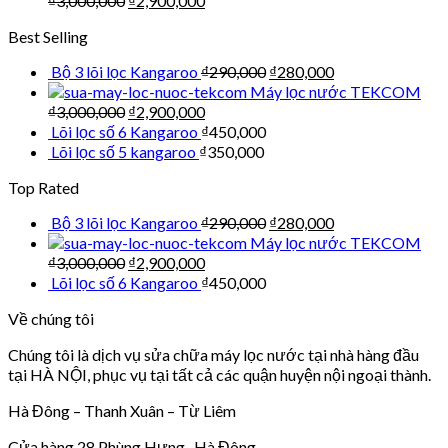
₫
3,000,000
₫
2,900,000
Best Selling
Bộ 3 lõi lọc Kangaroo
₫
290,000
₫
280,000
Máy lọc nước TEKCOM
₫
3,000,000
₫
2,900,000
Lõi lọc số 6 Kangaroo
₫
450,000
Lõi lọc số 5 kangaroo
₫
350,000
Top Rated
Bộ 3 lõi lọc Kangaroo
₫
290,000
₫
280,000
Máy lọc nước TEKCOM
₫
3,000,000
₫
2,900,000
Lõi lọc số 6 Kangaroo
₫
450,000
Về chúng tôi
Chúng tôi là dịch vụ sửa chữa máy lọc nước tại nhà hàng đầu
tại HÀ NỘI, phục vụ tại tất cả các quận huyện nội ngoại thành.
Hà Đông – Thanh Xuân – Từ Liêm
Cửa hàng 28 Phùng Hưng -Hà Đông