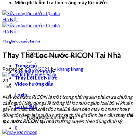
Miễn phí kiểm tra tình trạng máy lọc nước
Thay lõi lọc nước tại nhà
Search
Thay Thế Lọc Nước RICON Tại Nhà
for:
Trang chủ
Posted on
23/06/2021
by
khang khang
Sửa máy lọc nước
Thay Lõi Lọc Nước
23
Video hướng dẫn
Th6
Login
Máy lọc nước RICON là một trong những sản phẩm ưa chuộng
của người tiêu dùng.Hệ thống lõi lọc nước giúp loại bỏ vi khuẩn
Cart /
₫
0
0
gây hại,chất bẩn,chất độc hại.Để đảm bảo máy lọc nước hoạt
động tốt,đem lại nguồn nước sạch thì gia đình bạn cần
thay thế
No products in the cart.
lọc nước RICON
tại nhà
thường xuyên theo đúng định kỳ.
0