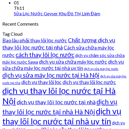
01
Th11
Sửa Lọc Nước Geyser Khu Đô Thị Linh Đàm
Recent Comments
Tag Cloud
Chất lượng dịch vụ
Bao lâu phải thay lõi lọc nước
thay lõi lọc nước tại nhà
Cách sửa chữa máy lọc
cách thay lõi lọc nước
nước
dịch vụ chăm sóc sửa chữa
dịch vụ sửa chữa máy lọc nước
dịch vụ
máy lọc nước Sawa
sửa chữa máy lọc nước tại nhà uy tín
dịch vụ sửa máy lọc nước
dịch vụ sửa máy lọc nước tại Hà Nội
dịch vụ sửa máy lọc
dịch vụ thay lõi lọc
dịch vụ thay lõi lọc nước
nước tại nhà
dịch vụ thay lõi lọc nước tại Hà
Nội
dịch vụ
dịch vụ thay lõi lọc nước tại nhà
dịch vụ
thay lõi lọc nước tại nhà Hà Nội
thay lõi lọc nước tại nhà uy tín
dịch vụ