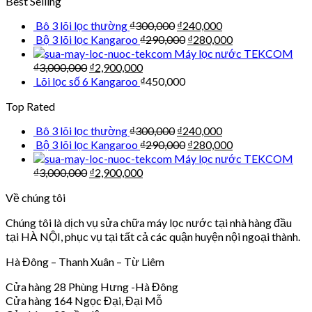
Best Selling
Bô 3 lõi lọc thường
₫
300,000
₫
240,000
Bộ 3 lõi lọc Kangaroo
₫
290,000
₫
280,000
Máy lọc nước TEKCOM
₫
3,000,000
₫
2,900,000
Lõi lọc số 6 Kangaroo
₫
450,000
Top Rated
Bô 3 lõi lọc thường
₫
300,000
₫
240,000
Bộ 3 lõi lọc Kangaroo
₫
290,000
₫
280,000
Máy lọc nước TEKCOM
₫
3,000,000
₫
2,900,000
Về chúng tôi
Chúng tôi là dịch vụ sửa chữa máy lọc nước tại nhà hàng đầu
tại HÀ NỘI, phục vụ tại tất cả các quận huyện nội ngoại thành.
Hà Đông – Thanh Xuân – Từ Liêm
Cửa hàng 28 Phùng Hưng -Hà Đông
Cửa hàng 164 Ngọc Đại, Đại Mỗ