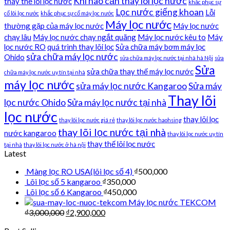
Khi nào cần thay lõi lọc nước
thay thế lõi lọc nước
khắc phục sự
Lọc nước giếng khoan
Lỗi
cố lõi lọc nước
khắc phục sự cố máy lọc nước
Máy lọc nước
thường gặp của máy lọc nước
Máy lọc nước
chạy lâu
Máy lọc nước chạy ngắt quãng
Máy lọc nước kêu to
Máy
lọc nước RO
quá trình thay lõi lọc
Sửa chữa máy bơm máy lọc
sửa chữa máy lọc nước
Ohido
sửa chữa máy lọc nước tại nhà hà Nội
sửa
Sửa
sửa chữa thay thế máy lọc nước
chữa máy lọc nước uy tín tại nhà
máy lọc nước
sửa máy lọc nước Kangaroo
Sửa máy
Thay lõi
lọc nước Ohido
Sửa máy lọc nước tại nhà
lọc nước
thay lõi lọc
thay lõi lọc nước giá rẻ
thay lõi lọc nước haohsing
thay lõi lọc nước tại nhà
nước kangaroo
thay lõi lọc nước uy tín
thay thế lõi lọc nước
tại nhà
thay lõi lọc nước ở hà nội
Latest
Màng lọc RO USA(lõi lọc số 4)
₫
500,000
Lõi lọc số 5 kangaroo
₫
350,000
Lõi lọc số 6 Kangaroo
₫
450,000
Máy lọc nước TEKCOM
₫
3,000,000
₫
2,900,000