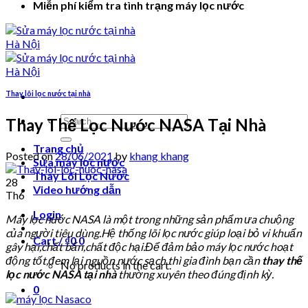
Miễn phí kiểm tra tình trạng máy lọc nước
Thay lõi lọc nước tại nhà
Search
Thay Thế Lọc Nước NASA Tại Nhà
for:
Trang chủ
Posted on
28/06/2021
by
khang khang
Sửa máy lọc nước
Thay Lõi Lọc Nước
28
Video hướng dẫn
Th6
Login
Máy lọc nước NASA là một trong những sản phẩm ưa chuộng
của người tiêu dùng.Hệ thống lõi lọc nước giúp loại bỏ vi khuẩn
Cart /
₫
0
0
gây hại,chất bẩn,chất độc hại.Để đảm bảo máy lọc nước hoạt
động tốt,đem lại nguồn nước sạch thì gia đình bạn cần
thay thế
No products in the cart.
lọc nước NASA
tại nhà
thường xuyên theo đúng định kỳ.
0