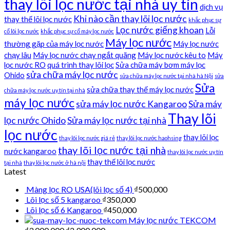
thay lõi lọc nước tại nhà uy tín
dịch vụ
Khi nào cần thay lõi lọc nước
thay thế lõi lọc nước
khắc phục sự
Lọc nước giếng khoan
Lỗi
cố lõi lọc nước
khắc phục sự cố máy lọc nước
Máy lọc nước
thường gặp của máy lọc nước
Máy lọc nước
chạy lâu
Máy lọc nước chạy ngắt quãng
Máy lọc nước kêu to
Máy
lọc nước RO
quá trình thay lõi lọc
Sửa chữa máy bơm máy lọc
sửa chữa máy lọc nước
Ohido
sửa chữa máy lọc nước tại nhà hà Nội
sửa
Sửa
sửa chữa thay thế máy lọc nước
chữa máy lọc nước uy tín tại nhà
máy lọc nước
sửa máy lọc nước Kangaroo
Sửa máy
Thay lõi
lọc nước Ohido
Sửa máy lọc nước tại nhà
lọc nước
thay lõi lọc
thay lõi lọc nước giá rẻ
thay lõi lọc nước haohsing
thay lõi lọc nước tại nhà
nước kangaroo
thay lõi lọc nước uy tín
thay thế lõi lọc nước
tại nhà
thay lõi lọc nước ở hà nội
Latest
Màng lọc RO USA(lõi lọc số 4)
₫
500,000
Lõi lọc số 5 kangaroo
₫
350,000
Lõi lọc số 6 Kangaroo
₫
450,000
Máy lọc nước TEKCOM