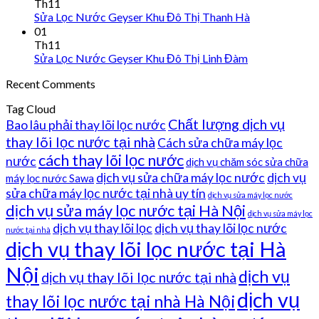
Th11
Sửa Lọc Nước Geyser Khu Đô Thị Thanh Hà
01
Th11
Sửa Lọc Nước Geyser Khu Đô Thị Linh Đàm
Recent Comments
Tag Cloud
Chất lượng dịch vụ
Bao lâu phải thay lõi lọc nước
thay lõi lọc nước tại nhà
Cách sửa chữa máy lọc
cách thay lõi lọc nước
nước
dịch vụ chăm sóc sửa chữa
dịch vụ sửa chữa máy lọc nước
dịch vụ
máy lọc nước Sawa
sửa chữa máy lọc nước tại nhà uy tín
dịch vụ sửa máy lọc nước
dịch vụ sửa máy lọc nước tại Hà Nội
dịch vụ sửa máy lọc
dịch vụ thay lõi lọc
dịch vụ thay lõi lọc nước
nước tại nhà
dịch vụ thay lõi lọc nước tại Hà
Nội
dịch vụ
dịch vụ thay lõi lọc nước tại nhà
dịch vụ
thay lõi lọc nước tại nhà Hà Nội