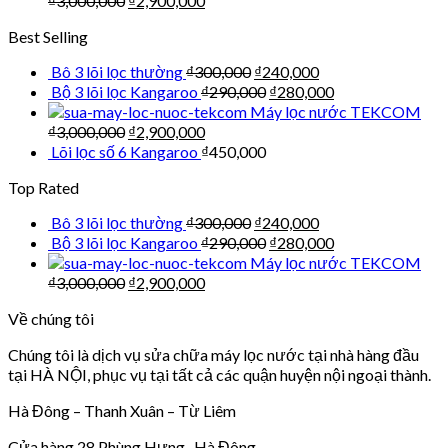
₫
3,000,000
₫
2,900,000
Best Selling
Bô 3 lõi lọc thường
₫
300,000
₫
240,000
Bộ 3 lõi lọc Kangaroo
₫
290,000
₫
280,000
Máy lọc nước TEKCOM
₫
3,000,000
₫
2,900,000
Lõi lọc số 6 Kangaroo
₫
450,000
Top Rated
Bô 3 lõi lọc thường
₫
300,000
₫
240,000
Bộ 3 lõi lọc Kangaroo
₫
290,000
₫
280,000
Máy lọc nước TEKCOM
₫
3,000,000
₫
2,900,000
Về chúng tôi
Chúng tôi là dịch vụ sửa chữa máy lọc nước tại nhà hàng đầu
tại HÀ NỘI, phục vụ tại tất cả các quận huyện nội ngoại thành.
Hà Đông – Thanh Xuân – Từ Liêm
Cửa hàng 28 Phùng Hưng -Hà Đông