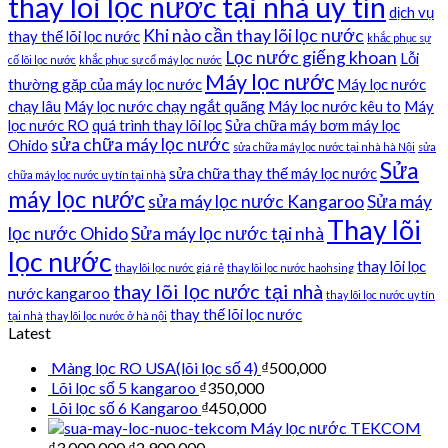
thay lõi lọc nước tại nhà uy tín
dịch vụ
Khi nào cần thay lõi lọc nước
thay thế lõi lọc nước
khắc phục sự
Lọc nước giếng khoan
Lỗi
cố lõi lọc nước
khắc phục sự cố máy lọc nước
Máy lọc nước
thường gặp của máy lọc nước
Máy lọc nước
chạy lâu
Máy lọc nước chạy ngắt quãng
Máy lọc nước kêu to
Máy
lọc nước RO
quá trình thay lõi lọc
Sửa chữa máy bơm máy lọc
sửa chữa máy lọc nước
Ohido
sửa chữa máy lọc nước tại nhà hà Nội
sửa
Sửa
sửa chữa thay thế máy lọc nước
chữa máy lọc nước uy tín tại nhà
máy lọc nước
sửa máy lọc nước Kangaroo
Sửa máy
Thay lõi
lọc nước Ohido
Sửa máy lọc nước tại nhà
lọc nước
thay lõi lọc
thay lõi lọc nước giá rẻ
thay lõi lọc nước haohsing
thay lõi lọc nước tại nhà
nước kangaroo
thay lõi lọc nước uy tín
thay thế lõi lọc nước
tại nhà
thay lõi lọc nước ở hà nội
Latest
Màng lọc RO USA(lõi lọc số 4)
₫
500,000
Lõi lọc số 5 kangaroo
₫
350,000
Lõi lọc số 6 Kangaroo
₫
450,000
Máy lọc nước TEKCOM
₫
3,000,000
₫
2,900,000