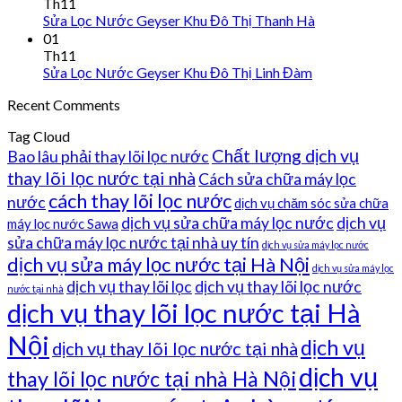
Th11
Sửa Lọc Nước Geyser Khu Đô Thị Thanh Hà
01
Th11
Sửa Lọc Nước Geyser Khu Đô Thị Linh Đàm
Recent Comments
Tag Cloud
Chất lượng dịch vụ
Bao lâu phải thay lõi lọc nước
thay lõi lọc nước tại nhà
Cách sửa chữa máy lọc
cách thay lõi lọc nước
nước
dịch vụ chăm sóc sửa chữa
dịch vụ sửa chữa máy lọc nước
dịch vụ
máy lọc nước Sawa
sửa chữa máy lọc nước tại nhà uy tín
dịch vụ sửa máy lọc nước
dịch vụ sửa máy lọc nước tại Hà Nội
dịch vụ sửa máy lọc
dịch vụ thay lõi lọc
dịch vụ thay lõi lọc nước
nước tại nhà
dịch vụ thay lõi lọc nước tại Hà
Nội
dịch vụ
dịch vụ thay lõi lọc nước tại nhà
dịch vụ
thay lõi lọc nước tại nhà Hà Nội