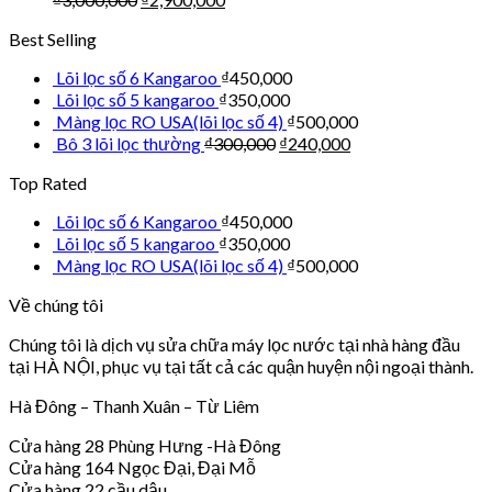
Best Selling
Lõi lọc số 6 Kangaroo
₫
450,000
Lõi lọc số 5 kangaroo
₫
350,000
Màng lọc RO USA(lõi lọc số 4)
₫
500,000
Bô 3 lõi lọc thường
₫
300,000
₫
240,000
Top Rated
Lõi lọc số 6 Kangaroo
₫
450,000
Lõi lọc số 5 kangaroo
₫
350,000
Màng lọc RO USA(lõi lọc số 4)
₫
500,000
Về chúng tôi
Chúng tôi là dịch vụ sửa chữa máy lọc nước tại nhà hàng đầu
tại HÀ NỘI, phục vụ tại tất cả các quận huyện nội ngoại thành.
Hà Đông – Thanh Xuân – Từ Liêm
Cửa hàng 28 Phùng Hưng -Hà Đông
Cửa hàng 164 Ngọc Đại, Đại Mỗ
Cửa hàng 22 cầu dậu