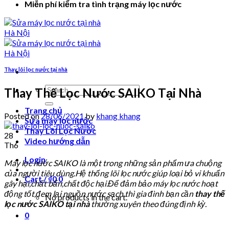
Miễn phí kiểm tra tình trạng máy lọc nước
Thay lõi lọc nước tại nhà
Search
Thay Thế Lọc Nước SAIKO Tại Nhà
for:
Trang chủ
Posted on
28/06/2021
by
khang khang
Sửa máy lọc nước
Thay Lõi Lọc Nước
28
Video hướng dẫn
Th6
Login
Máy lọc nước SAIKO là một trong những sản phẩm ưa chuộng
của người tiêu dùng.Hệ thống lõi lọc nước giúp loại bỏ vi khuẩn
Cart /
₫
0
0
gây hại,chất bẩn,chất độc hại.Để đảm bảo máy lọc nước hoạt
động tốt,đem lại nguồn nước sạch thì gia đình bạn cần
thay thế
No products in the cart.
lọc nước SAIKO
tại nhà
thường xuyên theo đúng định kỳ.
0